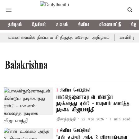
தமிழகம்
தேசியம்
உலகம்
சினிமா
விளையாட்டு
ஜோத
மக்களவையில் தீர்ப்பாய சீர்திருத்த மசோதா அறிமுகம்
காவிரி நீர்
Balakrishna
சினிமா செய்திகள்
பாலகிருஷ்ணாவுடன் மீண்டும்
நடிக்காதது ஏன்? - மவுனம் கலைத்த
நடிகை விஜயசாந்தி
தினத்தந்தி
22 Apr 2026
1
min read
சினிமா செய்திகள்
’என் உலகம் அந்த 2 விஷயங்களை