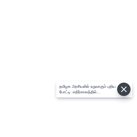
தமிழக அரசியலில் உருவாகும் புதிய
போட்டி: எதிர்காலத்தில்
விஜய்க்கும், தனுசுக்கும்
இடையேதான் - பிரபல ஜோதிடர்
கணிப்பு