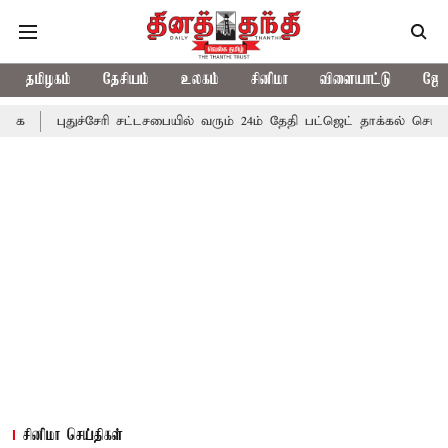
தமிழகம்
தேசியம்
உலகம்
சினிமா
விளையாட்டு
ஜோத
ச்சேரி சட்டசபையில் வரும் 24ம் தேதி பட்ஜெட் தாக்கல் செய்கிறார் முதல்-
சினிமா செய்திகள்