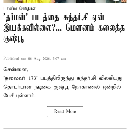
சினிமா செய்திகள்
'தர்மன்' படத்தை சுந்தர்.சி ஏன்
இயக்கவில்லை?... மௌனம் கலைத்த
குஷ்பூ
Published on
:
06 Aug 2026, 5:07 am
சென்னை,
'தலைவர் 173' படத்திலிருந்து சுந்தர்.சி விலகியது
தொடர்பான நடிகை குஷ்பூ நேர்காணல் ஒன்றில்
பேசியுள்ளார்.
Read More