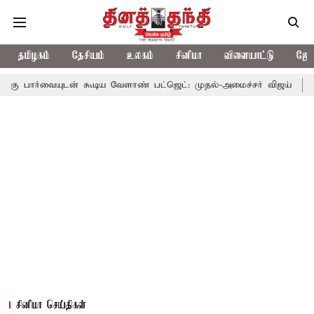
தமிழகம்
தேசியம்
உலகம்
சினிமா
விளையாட்டு
ஜோத
ன் கூடிய வேளாண் பட்ஜெட்: முதல்-அமைச்சர் விஜய்
தமிழக அரசியல
சினிமா செய்திகள்