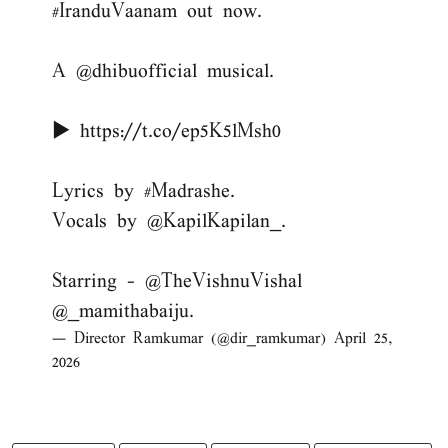
#IranduVaanam
out now.
A
@dhibuofficial
musical.
▶️
https://t.co/ep5K5lMsh0
Lyrics by
#Madrashe
.
Vocals by
@KapilKapilan_
.
Starring -
@TheVishnuVishal
@_mamithabaiju
.
— Director Ramkumar (@dir_ramkumar)
April 25,
2026