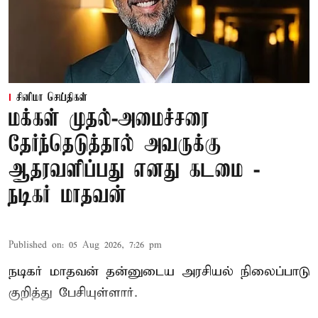
சினிமா செய்திகள்
மக்கள் முதல்-அமைச்சரை
தேர்ந்தெடுத்தால் அவருக்கு
ஆதரவளிப்பது எனது கடமை -
நடிகர் மாதவன்
Published on
:
05 Aug 2026, 7:26 pm
நடிகர் மாதவன் தன்னுடைய அரசியல் நிலைப்பாடு
குறித்து பேசியுள்ளார்.