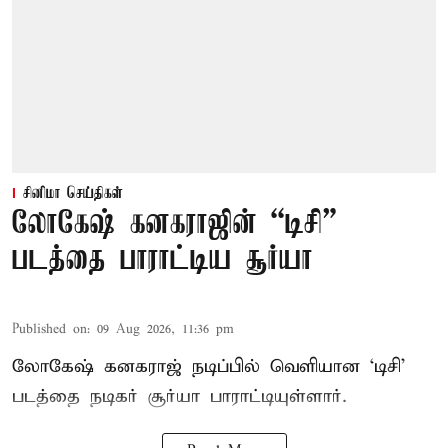
சினிமா செய்திகள்
லோகேஷ் கனகராஜின் “டிசி”
படத்தை பாராட்டிய சூர்யா
Published on
:
09 Aug 2026, 11:36 pm
லோகேஷ் கனகராஜ் நடிப்பில் வெளியான ‘டிசி’
படத்தை நடிகர் சூர்யா பாராட்டியுள்ளார்.