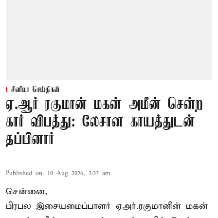
சினிமா செய்திகள்
ஏ.ஆர் ரகுமான் மகன் அமீன் சென்ற
கார் விபத்து: லேசான காயத்துடன்
தப்பினார்
Published on
:
10 Aug 2026, 2:33 am
சென்னை,
பிரபல இசையமைப்பாளர் ஏஅர்.ரகுமானின் மகன்