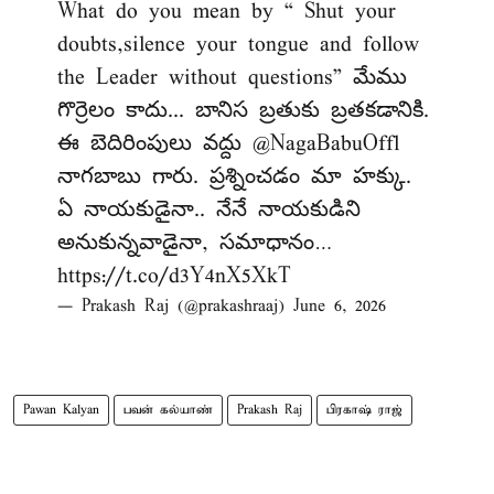
What do you mean by “ Shut your
doubts,silence your tongue and follow
the Leader without questions” మేము
గొర్రెలం కాదు... బానిస బ్రతుకు బ్రతకడానికి.
ఈ బెదిరింపులు వద్దు
@NagaBabuOffl
నాగబాబు గారు. ప్రశ్నించడం మా హక్కు.
ఏ నాయకుడైనా.. నేనే నాయకుడిని
అనుకున్నవాడైనా, సమాధానం…
https://t.co/d3Y4nX5XkT
— Prakash Raj (@prakashraaj)
June 6, 2026
Pawan Kalyan
பவன் கல்யாண்
Prakash Raj
பிரகாஷ் ராஜ்