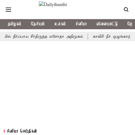
தமிழகம்
தேசியம்
உலகம்
சினிமா
விளையாட்டு
ஜோத
ர்ப்பாய சீர்திருத்த மசோதா அறிமுகம்
காவிரி நீர் ஒழுங்காற்று குழு
சினிமா செய்திகள்