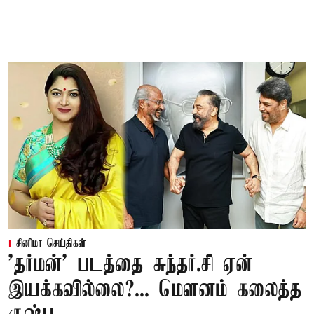
சினிமா செய்திகள்
'தர்மன்' படத்தை சுந்தர்.சி ஏன்
இயக்கவில்லை?... மௌனம் கலைத்த