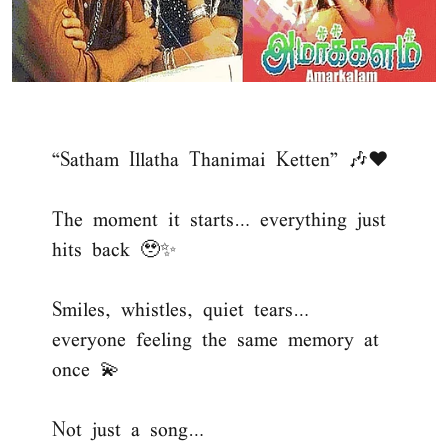
“Satham Illatha Thanimai Ketten” 🎶❤️
The moment it starts… everything just
hits back 🥹✨
Smiles, whistles, quiet tears…
everyone feeling the same memory at
once 💫
Not just a song…