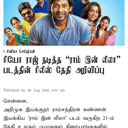
சினிமா செய்திகள்
ரியோ ராஜ் நடித்த “ராம் இன் லீலா”
படத்தின் ரிலீஸ் தேதி அறிவிப்பு
Published on
:
06 Aug 2026, 6:35 am
சென்னை,
அறிமுக இயக்குநர் ராம்சந்திரன் கண்ணன்
இயக்கிய 'ராம் இன் லீலா' படம் வருகிற 21-ம்
தேதி உலகம் முழுவதும் திரையரங்குகளில்