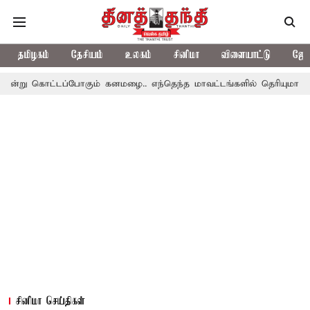
தமிழகம்
தேசியம்
உலகம்
சினிமா
விளையாட்டு
ஜோத
ப்போகும் கனமழை.. எந்தெந்த மாவட்டங்களில் தெரியுமா..?
தமிழகத்த
சினிமா செய்திகள்