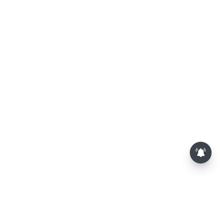
சண்டே ஸ்பெஷல்..