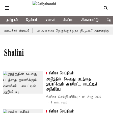
தமிழகம்
தேசியம்
உலகம்
சினிமா
விளையாட்டு
ஜோத
அமைச்சர் விஜய்!
பா.ஜ.க.வை நெருங்குகிறதா தி.மு.க.? அனைத்துக்கட்
Shalini
சினிமா செய்திகள்
அஜித்தின் 64-வது படத்தை
தயாரிக்கும் ஷாலினி... டைட்டில்
அறிவிப்பு
சினிமா செய்திப்பிரிவு
03 Aug 2026
1
min read
சினிமா செய்திகள்