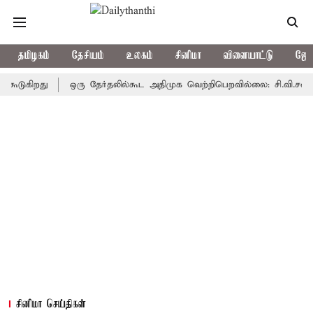
தமிழகம்
தேசியம்
உலகம்
சினிமா
விளையாட்டு
ஜோத
ிறது
ஒரு தேர்தலில்கூட அதிமுக வெற்றிபெறவில்லை: சி.வி.சண்முகம்
சினிமா செய்திகள்