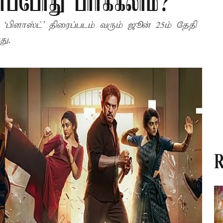
 எப்போது பார்க்கலாம்?
‘பிளாஸ்ட்’ திரைப்படம் வரும் ஜூன் 25ம் தேதி
து.
R