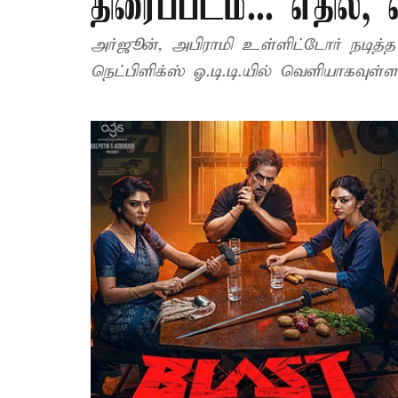
திரைப்படம்... எதில்,
அர்ஜூன், அபிராமி உள்ளிட்டோர் நடித்த 
நெட்பிளிக்ஸ் ஓ.டி.டி.யில் வெளியாகவுள்ள