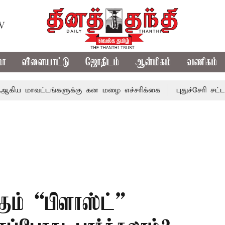
TV
மா
விளையாட்டு
ஜோதிடம்
ஆன்மிகம்
வணிகம்
்டங்களுக்கு கன மழை எச்சரிக்கை
புதுச்சேரி சட்டசபையில் 
கும் “பிளாஸ்ட்”