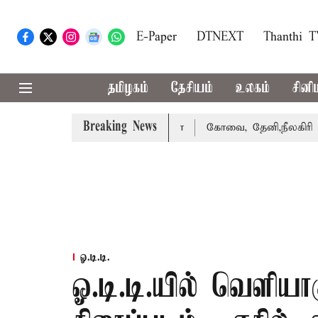
E-Paper
DTNEXT
Thanthi 
தமிழகம்
தேசியம்
உலகம்
சினி
Breaking News
ை வாபஸ் பெற்றார் சங்கீதா
கோவை, தேனி,நீலகிரி ஆகிய மாவட
ஓ.டி.டி.
ஓ.டி.டி.யில் வெளியா