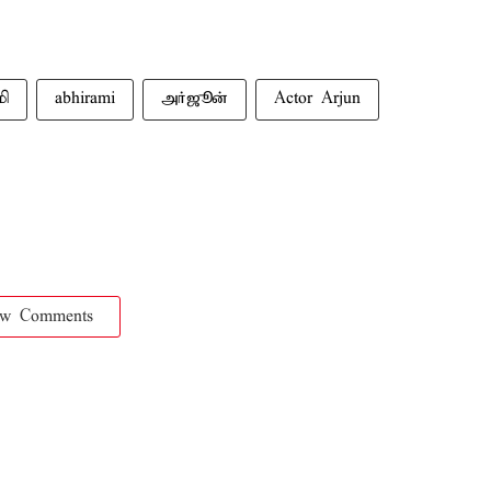
மி
abhirami
அர்ஜூன்
Actor Arjun
ow Comments