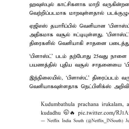
ஹவுஸ்புல் காட்சிகளாக மாறி வருகின்ற
வெற்றிப்படமாக மாறவுள்ளதால் படக்குழ
ஏஜிஎஸ் தயாரிப்பில் வெளியான ‘பிளாஸ்ட
அதிகமாக வசூல் ஈட்டியுள்ளது. ‘பிளாஸ்ட்
திரைகளில் வெளியாகி சாதனை படைத்து
‘பிளாஸ்ட்’ படம் தற்போது 25வது நாளை
பயணத்தில் புதிய வசூல் சாதனையை ‘பிள
இந்நிலையில், ‘பிளாஸ்ட்’ திரைப்படம் வர
வெளியாகவுள்ளதாக நெட்பிளிக்ஸ் அறிவித
Kudumbathula prachana irukalam, a
kudadhu 🤭🔥
pic.twitter.com/RJ
— Netflix India South (@Netflix_INSouth)
J