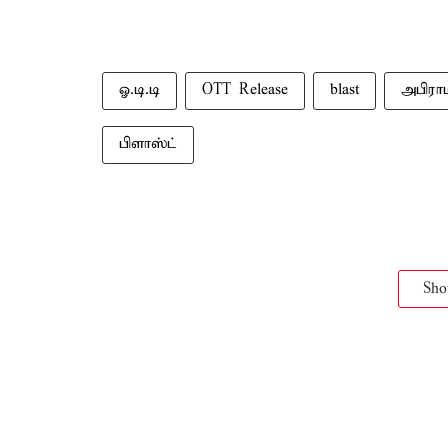
ஓ.டி.டி
OTT Release
blast
அபிரா
பிளாஸ்ட்
Sh