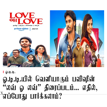
ஓ.டி.டி.
ஓ.டி.டி.யில் வெளியாகும் பவிஷின்
“லவ் ஓ லவ்” திரைப்படம்... எதில்,
X
எப்போது பார்க்கலாம்?