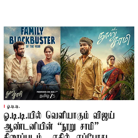
ஓ.டி.டி.
ஓ.டி.டி.யில் வெளியாகும் விஜய்
ஆண்டனியின் “நூறு சாமி”