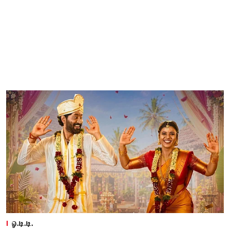
ஓ.டி.டி.