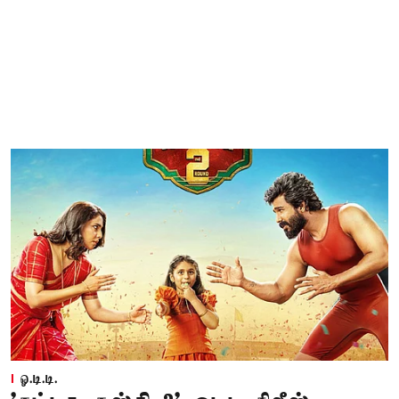
ஓ.டி.டி.