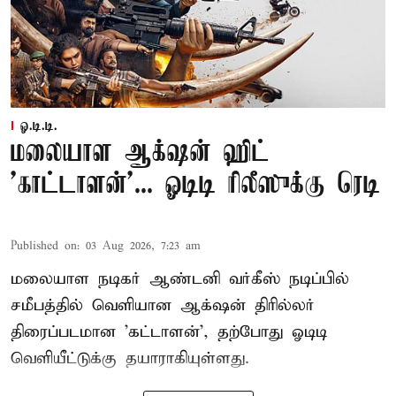
ஓ.டி.டி.
மலையாள ஆக்‌ஷன் ஹிட்
'காட்டாளன்'... ஓடிடி ரிலீஸுக்கு ரெடி
Published on
:
03 Aug 2026, 7:23 am
மலையாள நடிகர் ஆண்டனி வர்கீஸ் நடிப்பில்
சமீபத்தில் வெளியான ஆக்‌ஷன் திரில்லர்
திரைப்படமான 'கட்டாளன்', தற்போது ஓடிடி
வெளியீட்டுக்கு தயாராகியுள்ளது.