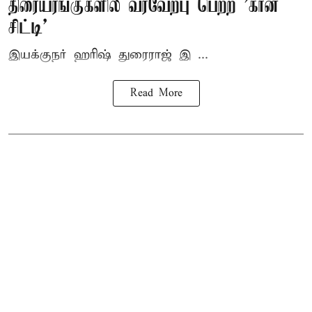
திரையரங்குகளில் வரவேற்பு பெற்ற 'கான்
சிட்டி'
இயக்குநர் ஹரிஷ் துரைராஜ் இ ...
Read More