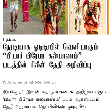
ஓ.டி.டி.
நேரடியாக ஓடிடியில் வெளியாகும்
“பியார் பிரேமா கல்யாணம்”
படத்தின் ரிலீஸ் தேதி அறிவிப்பு
Published on
:
28 Jul 2026, 10:06 am
இயக்குநர் இளன் கதாநாயகனாக அறிமுகமாகும்
‘பி​யார் பிரேமா கல்​யாணம்’ படம் ஆகஸ்ட்21ம்
தேதி நேரடியாக நெட்பிளிக்ஸ் ஓடிடியில்