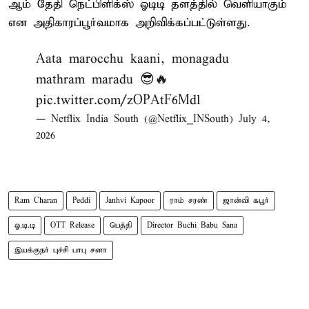
ஆம் தேதி நெட்பிளிக்ஸ் ஓடிடி தளத்தில் வெளியாகும்
என அதிகாரப்பூர்வமாக அறிவிக்கப்பட்டுள்ளது.
Aata marocchu kaani, monagadu
mathram maradu 😎🔥
pic.twitter.com/zOPAtF6Mdl
— Netflix India South (@Netflix_INSouth)
July 4,
2026
Ram Charan
Peddi
Janhvi Kapoor
ராம் சரண்
ஜான்வி கபூர்
ஓ.டி.டி
OTT Release
பெத்தி
Director Buchi Babu Sana
இயக்குநர் புச்சி பாபு சனா