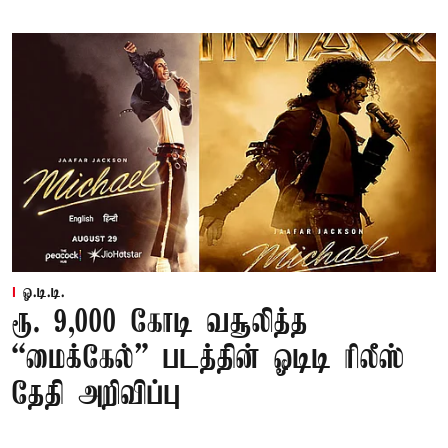
ஓ.டி.டி.
ரூ. 9,000 கோடி வசூலித்த
“மைக்கேல்” படத்தின் ஓடிடி ரிலீஸ்
தேதி அறிவிப்பு