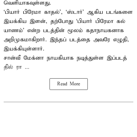
வெளியாகவுள்ளது.
‘பி​யார் பிரேமா காதல்’, ‘ஸ்​டார்’ ஆகிய படங்​களை
இயக்​கிய இளன், தற்​போது ‘பி​யார் பிரேமா கல்​
யாணம்’ என்ற படத்​தின் மூலம் கதாநாயகனாக
அறி​முக​மாகிறார். இந்​தப் படத்தை அவரே எழுதி,
இயக்​கி​யுள்​ளார்.
சான்வீ மேக்னா நாயகி​யாக நடித்​துள்ள இப்​படத்​
தில் ரா ...
Read More