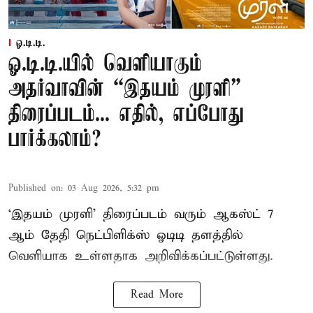
ஓ.டி.டி.
ஓ.டி.டி.யில் வெளியாகும்
அதர்வாவின் “இதயம் முரளி”
திரைப்படம்... எதில், எப்போது
பார்க்கலாம்?
Published on
:
03 Aug 2026, 5:32 pm
‘இதயம் முரளி’ திரைப்படம் வரும் ஆகஸ்ட் 7
ஆம் தேதி நெட்பிளிக்ஸ் ஓடிடி தளத்தில்
வெளியாக உள்ளதாக அறிவிக்கப்பட்டுள்ளது.
Read More