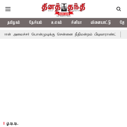
தமிழகம்
தேசியம்
உலகம்
சினிமா
விளையாட்டு
ஜோத
ர் பொன்முடிக்கு சென்னை நீதிமன்றம் பிடிவாராண்ட்
தொலைநோக்கு பா
ஓ.டி.டி.