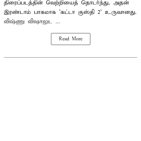
திரைப்படத்தின் வெற்றியைத் தொடர்ந்து, அதன்
இரண்டாம் பாகமாக 'கட்டா குஸ்தி 2' உருவானது.
விஷ்ணு விஷாலுட ...
Read More