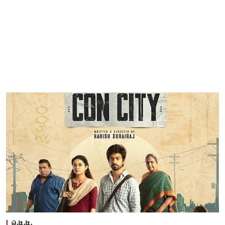
ஓ.டி.டி.