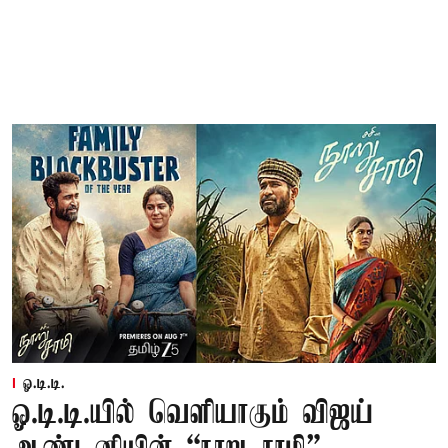
ஓ.டி.டி.
ஓ.டி.டி.யில் வெளியாகும் விஜய்