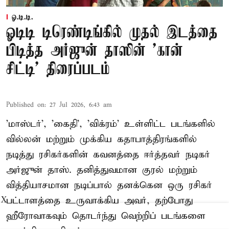
ஓ.டி.டி.
ஓடிடி டிரெண்டிங்கில் முதல் இடத்தை
பிடித்த அர்ஜுன் தாஸின் 'கான்
சிட்டி' திரைப்படம்
Published on
:
27 Jul 2026, 6:43 am
'மாஸ்டர்', 'கைதி', 'விக்ரம்' உள்ளிட்ட படங்களில்
வில்லன் மற்றும் முக்கிய கதாபாத்திரங்களில்
நடித்து ரசிகர்களின் கவனத்தை ஈர்த்தவர் நடிகர்
அர்ஜுன் தாஸ். தனித்துவமான குரல் மற்றும்
வித்தியாசமான நடிப்பால் தனக்கென ஒரு ரசிகர்
பட்டாளத்தை உருவாக்கிய அவர், தற்போது
X
ஹீரோவாகவும் தொடர்ந்து வெற்றிப் படங்களை