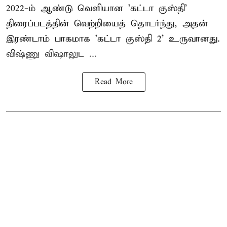
2022-ம் ஆண்டு வெளியான 'கட்டா குஸ்தி'
திரைப்படத்தின் வெற்றியைத் தொடர்ந்து, அதன்
இரண்டாம் பாகமாக 'கட்டா குஸ்தி 2' உருவானது.
விஷ்ணு விஷாலுட ...
Read More