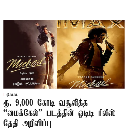
ஓ.டி.டி.
ரூ. 9,000 கோடி வசூலித்த
“மைக்கேல்” படத்தின் ஓடிடி ரிலீஸ்
தேதி அறிவிப்பு