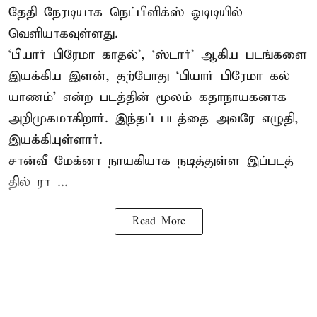
தேதி நேரடியாக நெட்பிளிக்ஸ் ஓடிடியில்
வெளியாகவுள்ளது.
‘பி​யார் பிரேமா காதல்’, ‘ஸ்​டார்’ ஆகிய படங்​களை
இயக்​கிய இளன், தற்​போது ‘பி​யார் பிரேமா கல்​
யாணம்’ என்ற படத்​தின் மூலம் கதாநாயகனாக
அறி​முக​மாகிறார். இந்​தப் படத்தை அவரே எழுதி,
இயக்​கி​யுள்​ளார்.
சான்வீ மேக்னா நாயகி​யாக நடித்​துள்ள இப்​படத்​
தில் ரா ...
Read More