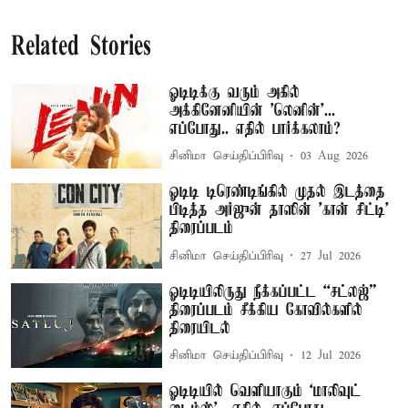
Related Stories
ஓடிடிக்கு வரும் அகில்
அக்கினேனியின் 'லெனின்'...
எப்போது.. எதில் பார்க்கலாம்?
சினிமா செய்திப்பிரிவு
03 Aug 2026
ஓடிடி டிரெண்டிங்கில் முதல் இடத்தை
பிடித்த அர்ஜுன் தாஸின் 'கான் சிட்டி'
திரைப்படம்
சினிமா செய்திப்பிரிவு
27 Jul 2026
ஓடிடியிலிருது நீக்கப்பட்ட “சட்லஜ்”
திரைப்படம் சீக்கிய கோவில்களில்
திரையிடல்
சினிமா செய்திப்பிரிவு
12 Jul 2026
ஓடிடியில் வெளியாகும் ‘மாலிவுட்