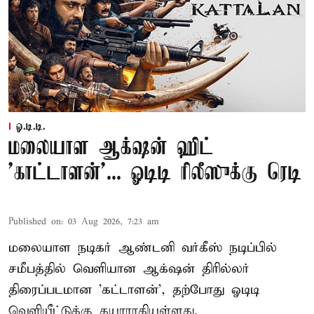
ஓ.டி.டி.
மலையாள ஆக்‌ஷன் ஹிட்
'காட்டாளன்'... ஓடிடி ரிலீஸுக்கு ரெடி
Published on
:
03 Aug 2026, 7:23 am
மலையாள நடிகர் ஆண்டனி வர்கீஸ் நடிப்பில்
சமீபத்தில் வெளியான ஆக்‌ஷன் திரில்லர்
திரைப்படமான 'கட்டாளன்', தற்போது ஓடிடி
வெளியீட்டுக்கு தயாராகியுள்ளது.