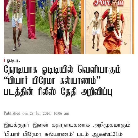
ஓ.டி.டி.
நேரடியாக ஓடிடியில் வெளியாகும்
“பியார் பிரேமா கல்யாணம்”
படத்தின் ரிலீஸ் தேதி அறிவிப்பு
Published on
:
28 Jul 2026, 10:06 am
இயக்குநர் இளன் கதாநாயகனாக அறிமுகமாகும்
‘பி​யார் பிரேமா கல்​யாணம்’ படம் ஆகஸ்ட்21ம்