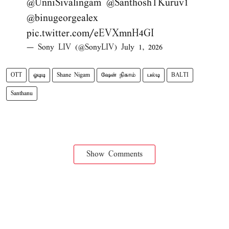
@UnniSivalingam
@SanthoshTKuruv1
@binugeorgealex
pic.twitter.com/eEVXmnH4GI
— Sony LIV (@SonyLIV)
July 1, 2026
OTT
ஓடிடி
Shane Nigam
ஷேன் நிகாம்
பல்டி
BALTI
Santhanu
Show Comments