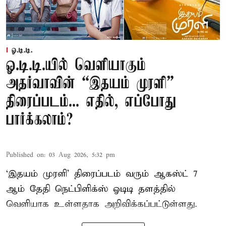
ஓ.டி.டி.
ஓ.டி.டி.யில் வெளியாகும்
அதர்வாவின் “இதயம் முரளி”
திரைப்படம்... எதில், எப்போது
பார்க்கலாம்?
Published on
:
03 Aug 2026, 5:32 pm
‘இதயம் முரளி’ திரைப்படம் வரும் ஆகஸ்ட் 7
ஆம் தேதி நெட்பிளிக்ஸ் ஓடிடி தளத்தில்
வெளியாக உள்ளதாக அறிவிக்கப்பட்டுள்ளது.