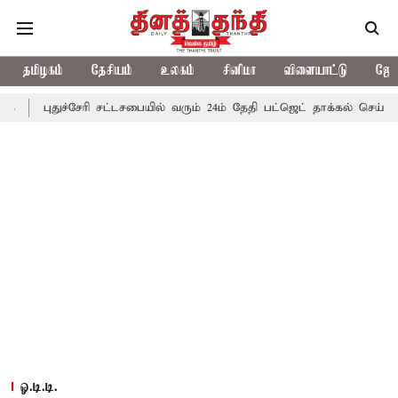
தமிழகம்
தேசியம்
உலகம்
சினிமா
விளையாட்டு
ஜோத
ச்சேரி சட்டசபையில் வரும் 24ம் தேதி பட்ஜெட் தாக்கல் செய்கிறார் முதல்-அ
ஓ.டி.டி.