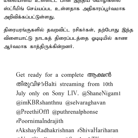
மலையாளம் உள்ளிட்ட பான் இந்திய மொழிகளில்
ஸ்ட்ரீமிங் செய்யப்பட உள்ளதாக அதிகாரப்பூர்வமாக
அறிவிக்கப்பட்டுள்ளது.
திரையரங்குகளில் தவறவிட்ட ரசிகர்கள், தற்போது இந்த
விளையாட்டு நாடகத் திரைப்படத்தை ஓடிடியில் காண
ஆர்வமாக காத்திருக்கின்றனர்.
Get ready for a complete ആക്ഷൻ
തിരുവിഴ!
#Balti
streaming from 10th
July only on Sony LIV.
@ShaneNigam1
@imKBRshanthnu
@selvaraghavan
@PreethiOffl
@puthrenalphonse
#PoornimaIndrajith
#AkshayRadhakrishnan
#ShivaHariharan