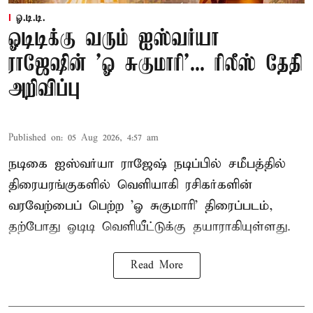
ஓ.டி.டி.
ஓடிடிக்கு வரும் ஐஸ்வர்யா
ராஜேஷின் 'ஓ சுகுமாரி'... ரிலீஸ் தேதி
அறிவிப்பு
Published on
:
05 Aug 2026, 4:57 am
நடிகை ஐஸ்வர்யா ராஜேஷ் நடிப்பில் சமீபத்தில்
திரையரங்குகளில் வெளியாகி ரசிகர்களின்
வரவேற்பைப் பெற்ற 'ஓ சுகுமாரி' திரைப்படம்,
தற்போது ஓடிடி வெளியீட்டுக்கு தயாராகியுள்ளது.
Read More