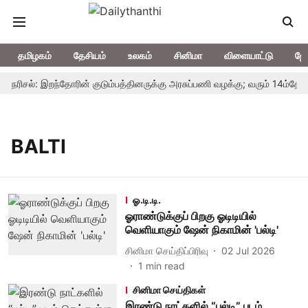
தமிழகம்
தேசியம்
உலகம்
சினிமா
விளையாட்டு
ஜோ
டநெரிசல்: இறந்தோரின் குடும்பத்தினருக்கு அரசுப்பணி வழக்கு; வரும் 14ம்தேதி ச
BALTI
ஓ.டி.டி.
ஓராண்டுக்குப் பிறகு ஓடிடியில்
வெளியாகும் ஷேன் நிகாமின் 'பல்டி'
சினிமா செய்திப்பிரிவு
02 Jul 2026
1
min read
சினிமா செய்திகள்
இரண்டு நாட்களில் “பல்டி” படம்