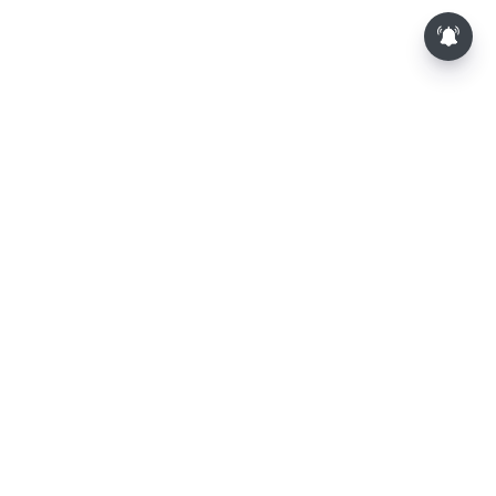
⌄
செய்திகள்
⌄
விளையாட்டு