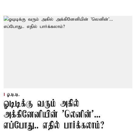
ஓ.டி.டி.
ஓடிடிக்கு வரும் அகில்
அக்கினேனியின் 'லெனின்'...
எப்போது.. எதில் பார்க்கலாம்?