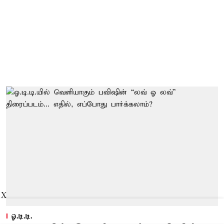
X
ஓ.டி.டி.