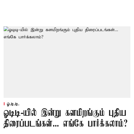
ஓ.டி.டி.
ஓடிடி-யில் இன்று களமிறங்கும் புதிய
திரைப்படங்கள்... எங்கே பார்க்கலாம்?