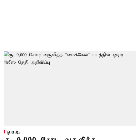
ஓ.டி.டி.