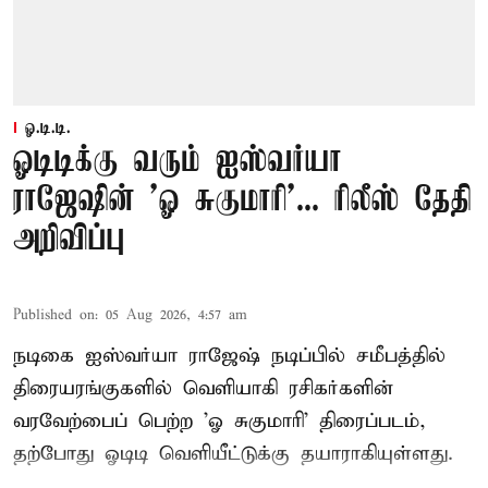
ஓ.டி.டி.
ஓடிடிக்கு வரும் ஐஸ்வர்யா
ராஜேஷின் 'ஓ சுகுமாரி'... ரிலீஸ் தேதி
அறிவிப்பு
Published on
:
05 Aug 2026, 4:57 am
நடிகை ஐஸ்வர்யா ராஜேஷ் நடிப்பில் சமீபத்தில்
திரையரங்குகளில் வெளியாகி ரசிகர்களின்
வரவேற்பைப் பெற்ற 'ஓ சுகுமாரி' திரைப்படம்,
தற்போது ஓடிடி வெளியீட்டுக்கு தயாராகியுள்ளது.