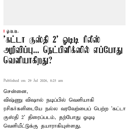
ஓ.டி.டி.
'கட்டா குஸ்தி 2' ஓடிடி ரிலீஸ்
அறிவிப்பு... நெட்பிளிக்ஸில் எப்போது
வெளியாகிறது?
Published on
:
29 Jul 2026, 8:25 am
சென்னை,
விஷ்ணு விஷால் நடிப்பில் வெளியாகி
ரசிகர்களிடையே நல்ல வரவேற்பைப் பெற்ற 'கட்டா
குஸ்தி 2' திரைப்படம், தற்போது ஓடிடி
வெளியீட்டுக்கு தயாராகியுள்ளது.