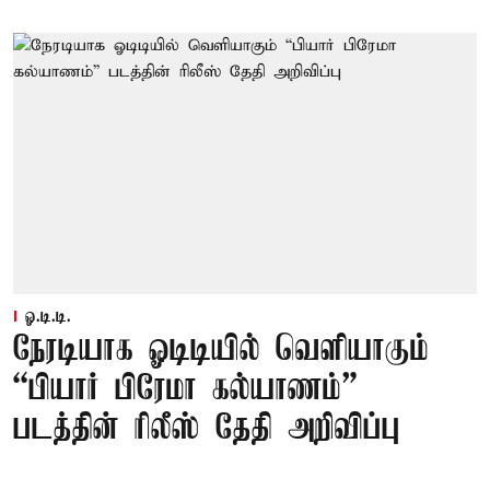
ஓ.டி.டி.
நேரடியாக ஓடிடியில் வெளியாகும்
“பியார் பிரேமா கல்யாணம்”
படத்தின் ரிலீஸ் தேதி அறிவிப்பு