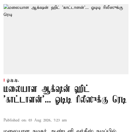
ஓ.டி.டி.
மலையாள ஆக்‌ஷன் ஹிட்
'காட்டாளன்'... ஓடிடி ரிலீஸுக்கு ரெடி
Published on
:
03 Aug 2026, 7:23 am
மலையாள நடிகர் ஆண்டனி வர்கீஸ் நடிப்பில்