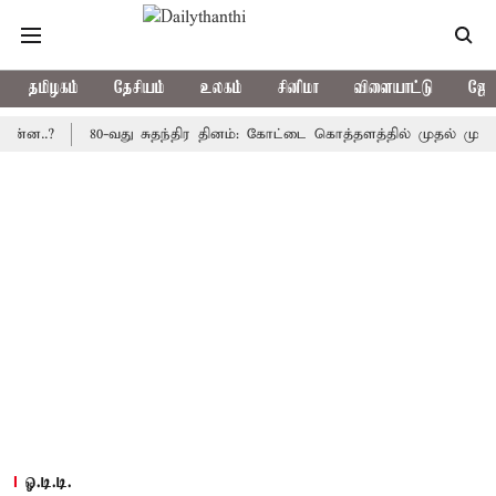
தமிழகம்
தேசியம்
உலகம்
சினிமா
விளையாட்டு
ஜோத
?
80-வது சுதந்திர தினம்: கோட்டை கொத்தளத்தில் முதல் முறையாக தே
ஓ.டி.டி.