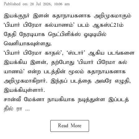
Published on
:
28 Jul 2026, 10:06 am
இயக்குநர் இளன் கதாநாயகனாக அறிமுகமாகும்
‘பி​யார் பிரேமா கல்​யாணம்’ படம் ஆகஸ்ட்21ம்
தேதி நேரடியாக நெட்பிளிக்ஸ் ஓடிடியில்
வெளியாகவுள்ளது.
‘பி​யார் பிரேமா காதல்’, ‘ஸ்​டார்’ ஆகிய படங்​களை
இயக்​கிய இளன், தற்​போது ‘பி​யார் பிரேமா கல்​
யாணம்’ என்ற படத்​தின் மூலம் கதாநாயகனாக
அறி​முக​மாகிறார். இந்​தப் படத்தை அவரே எழுதி,
இயக்​கி​யுள்​ளார்.
சான்வீ மேக்னா நாயகி​யாக நடித்​துள்ள இப்​படத்​
தில் ரா ...
Read More