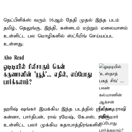
நெட்பிளிக்ஸ் வரும் 16ஆம் தேதி முதல் இந்த படம்
தமிழ், தெலுங்கு, இந்தி, கன்னடம் மற்றும் மலையாளம்
உள்ளிட்ட பல மொழிகளில் ஸ்ட்ரீமிங் செய்யப்பட
உள்ளது.
Also Read
ஓடிடியில் ரிலீசாகும் கென்
கருணாஸின் 'யூத்'... எதில், எப்போது
பார்க்கலாம்?
ஹரிஷ் ஷங்கர் இயக்கிய இந்த படத்தில் ஸ்ரீலீலா, ராஷி
கன்னா, பார்திபன், ராவ் ரமேஷ், கே.எஸ். ரவிகுமார்
உள்ளிட்ட பலர் முக்கிய கதாபாத்திரங்களில்