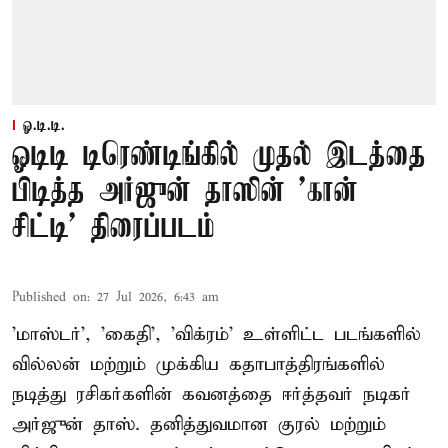
ஓ.டி.டி.
ஓடிடி டிரெண்டிங்கில் முதல் இடத்தை
பிடித்த அர்ஜுன் தாஸின் 'கான்
சிட்டி' திரைப்படம்
Published on
:
27 Jul 2026, 6:43 am
'மாஸ்டர்', 'கைதி', 'விக்ரம்' உள்ளிட்ட படங்களில்
வில்லன் மற்றும் முக்கிய கதாபாத்திரங்களில்
நடித்து ரசிகர்களின் கவனத்தை ஈர்த்தவர் நடிகர்
அர்ஜுன் தாஸ். தனித்துவமான குரல் மற்றும்