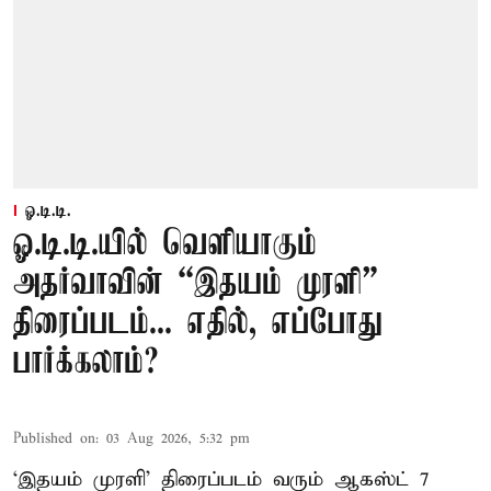
ஓ.டி.டி.
ஓ.டி.டி.யில் வெளியாகும்
அதர்வாவின் “இதயம் முரளி”
திரைப்படம்... எதில், எப்போது
பார்க்கலாம்?
Published on
:
03 Aug 2026, 5:32 pm
‘இதயம் முரளி’ திரைப்படம் வரும் ஆகஸ்ட் 7