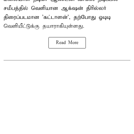
சமீபத்தில் வெளியான ஆக்‌ஷன் திரில்லர்
திரைப்படமான 'கட்டாளன்', தற்போது ஓடிடி
வெளியீட்டுக்கு தயாராகியுள்ளது.
Read More