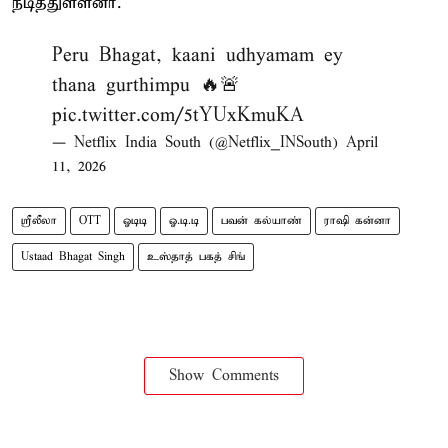
நடித்துள்ளனர்.
Peru Bhagat, kaani udhyamam ey
thana gurthimpu 🔥🚨
pic.twitter.com/5tYUxKmuKA
— Netflix India South (@Netflix_INSouth)
April
11, 2026
ஸ்ரீலீலா
OTT
ஓடிடி
ஓ.டி.டி
பவன் கல்யாண்
ராஷி கன்னா
Ustaad Bhagat Singh
உஸ்தாத் பகத் சிங்
Show Comments