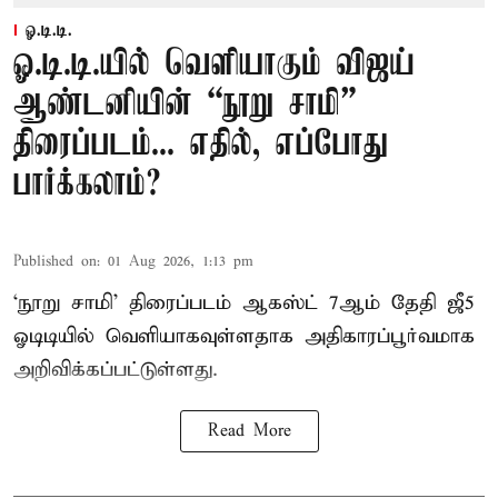
ஓ.டி.டி.
ஓ.டி.டி.யில் வெளியாகும் விஜய்
ஆண்டனியின் “நூறு சாமி”
திரைப்படம்... எதில், எப்போது
பார்க்கலாம்?
Published on
:
01 Aug 2026, 1:13 pm
‘நூறு சாமி’ திரைப்படம் ஆகஸ்ட் 7ஆம் தேதி ஜீ5
ஓடிடியில் வெளியாகவுள்ளதாக அதிகாரப்பூர்வமாக
அறிவிக்கப்பட்டுள்ளது.
Read More