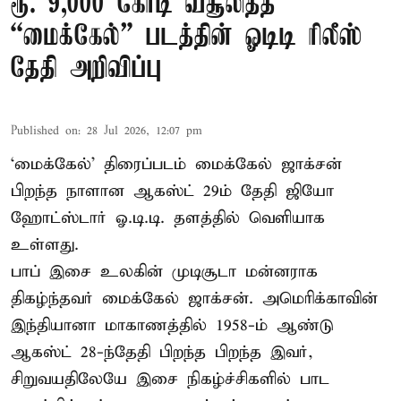
ரூ. 9,000 கோடி வசூலித்த
“மைக்கேல்” படத்தின் ஓடிடி ரிலீஸ்
தேதி அறிவிப்பு
Published on
:
28 Jul 2026, 12:07 pm
‘மைக்கேல்’ திரைப்படம் மைக்கேல் ஜாக்சன்
பிறந்த நாளான ஆகஸ்ட் 29ம் தேதி ஜியோ
ஹோட்ஸ்டார் ஓ.டி.டி. தளத்தில் வெளியாக
உள்ளது.
பாப் இசை உலகின் முடிசூடா மன்னராக
திகழ்ந்தவர் மைக்கேல் ஜாக்சன். அமெரிக்காவின்
இந்தியானா மாகாணத்தில் 1958-ம் ஆண்டு
ஆகஸ்ட் 28-ந்தேதி பிறந்த பிறந்த இவர்,
சிறுவயதிலேயே இசை நிகழ்ச்சிகளில் பாட