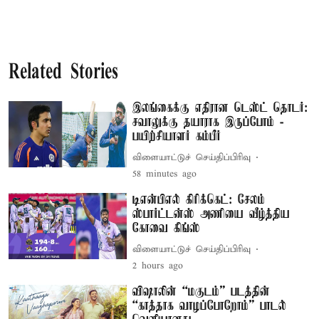
Related Stories
இலங்கைக்கு எதிரான டெஸ்ட் தொடர்:
சவாலுக்கு தயாராக இருப்போம் -
பயிற்சியாளர் கம்பீர்
விளையாட்டுச் செய்திப்பிரிவு
58 minutes ago
டிஎன்பிஎல் கிரிக்கெட்: சேலம்
ஸ்பார்ட்டன்ஸ் அணியை வீழ்த்திய
கோவை கிங்ஸ்
விளையாட்டுச் செய்திப்பிரிவு
2 hours ago
விஷாலின் “மகுடம்” படத்தின்
“காத்தாக வாழப்போறோம்” பாடல்