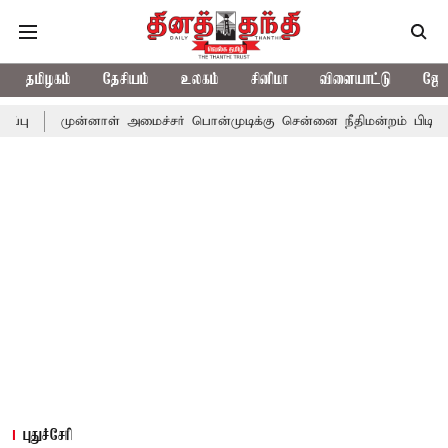
தமிழகம்
தேசியம்
உலகம்
சினிமா
விளையாட்டு
ஜோத
்னாள் அமைச்சர் பொன்முடிக்கு சென்னை நீதிமன்றம் பிடிவாராண்ட்
த
புதுச்சேரி