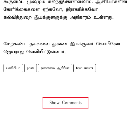
கூகுள்மீட் மூலமும் கலந்துகொள்ளலாம். ஆசிரியர்களின்
கோரிக்கைகளை ஏற்கவோ, நிராகரிக்கவோ
கல்வித்துறை இயக்குனருக்கு அதிகாரம் உள்ளது.
மேற்கண்ட தகவலை துணை இயக்குனர் வெர்பினோ
ஜெயராஜ் வெளியிட்டுள்ளார்.
பணியிடம்
posts
தலைமை ஆசிரியர்
head master
Show Comments