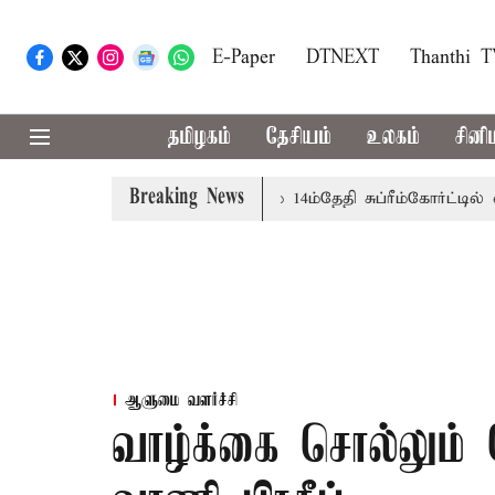
E-Paper
DTNEXT
Thanthi 
தமிழகம்
தேசியம்
உலகம்
சினி
Breaking News
னருக்கு அரசுப்பணி வழக்கு; வரும் 14ம்தேதி சுப்ரீம்கோர்ட்டில் வி
ஆளுமை வளர்ச்சி
வாழ்க்கை சொல்லும்