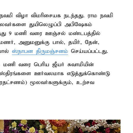
மநவமி விழா விமரிசையக நடந்தது. ராம நவமி
மூலவர்களை துயிலெழுப்பி அபிஷேகம்
ந்து 9 மணி வரை ஊஞ்சல் மண்டபத்தில்
ுமணர், அனுமனுக்கு பால், தயிர், தேன்,
யால்
ஸ்நாபன திருமஞ்சனம்
செய்யப்பட்டது.
4 மணி வரை பெரிய ஜீயர் சுவாமியின்
ய வஸ்திரங்களை ஊர்வலமாக எடுத்துக்கொண்டு
ரதட்சணம்) மூலவர்களுக்கும், உற்சவ