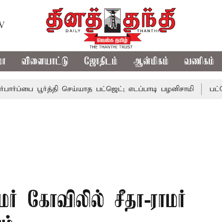
TV
மா
விளையாட்டு
ஜோதிடம்
ஆன்மிகம்
வணிகம்
 பூர்த்தி செய்யாத பட்ஜெட்; எடப்பாடி பழனிசாமி
பட்ஜெட்டில்
ர் கோவிலில் சீதா-ராமர்