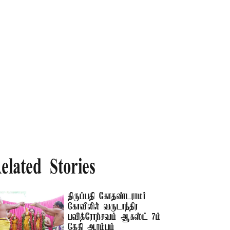
elated Stories
திருப்பதி கோதண்டராமர்
கோவிலில் வருடாந்திர
பவித்ரோற்சவம் ஆகஸ்ட் 7ம்
தேதி ஆரம்பம்