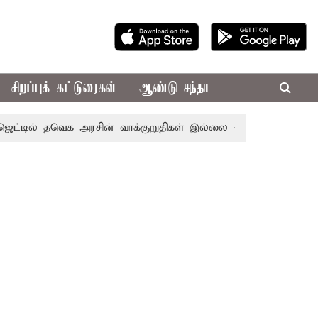
சிறப்புக் கட்டுரைகள்
ஆண்டு சந்தா
 தவெக அரசின் வாக்குறுதிகள் இல்லை - எடப்பாடி பழனிசாமி
2