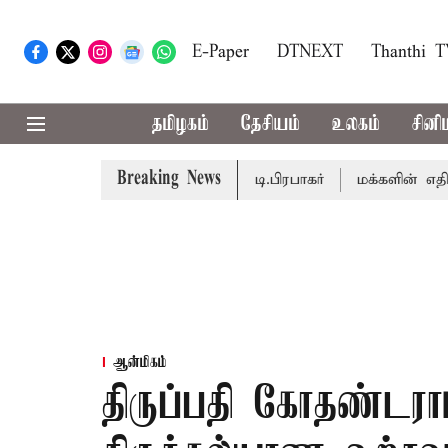
E-Paper
DTNEXT
Thanthi 
தமிழகம்
தேசியம்
உலகம்
சினி
Breaking News
றும் - சபாநாயகர் ஜே.சி.டி.பிரபாகர்
மக்களின் எதிர்பார்ப்பை
ஆன்மிகம்
திருப்பதி கோதண்டராம