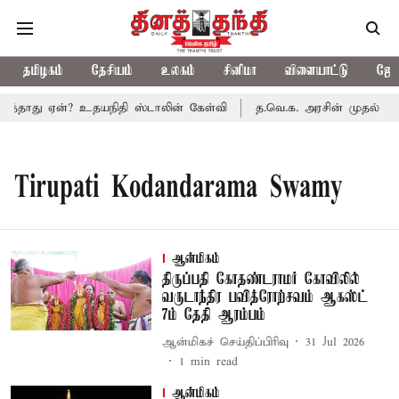
தமிழகம்
தேசியம்
உலகம்
சினிமா
விளையாட்டு
ஜோத
டத்தாது ஏன்? உதயநிதி ஸ்டாலின் கேள்வி
த.வெ.க. அரசின் முதல் பட்ஜ
Tirupati Kodandarama Swamy
ஆன்மிகம்
திருப்பதி கோதண்டராமர் கோவிலில்
வருடாந்திர பவித்ரோற்சவம் ஆகஸ்ட்
7ம் தேதி ஆரம்பம்
ஆன்மிகச் செய்திப்பிரிவு
31 Jul 2026
1
min read
ஆன்மிகம்