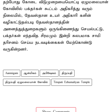
தற்போது கோடை விடுமுறையையொட்டி ஏழுமலையான்
கோவிலில் பக்தர்கள் கூட்டம் அதிகரித்து வரும்
நிலையில், தேவஸ்தான உயர் அதிகாரி களின்
வழிகாட்டுதல்படி தேவஸ்தானத்தின்
அனைத்துத்துறைகளும் ஒருங்கிணைந்து செயல்பட்டு,
பக்தர்கள் எந்தவித சிரமமும் இன்றி சுலபமாக சாமி
தரிசனம் செய்ய நடவடிக்கைகள் மேற்கொண்டு
வருகின்றனர்.
Aanmigam
ஆன்மிகம்
அபிஷேகம்
திருப்பதி
திருப்பதி ஏழுமலையான் கோவில்
Tirupati Ezhumaliyan Temple
Show Comments