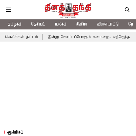
தமிழகம்
தேசியம்
உலகம்
சினிமா
விளையாட்டு
ஜோத
திட்டம்
இன்று கொட்டப்போகும் கனமழை.. எந்தெந்த மாவட்டங்களில் 
ஆன்மிகம்