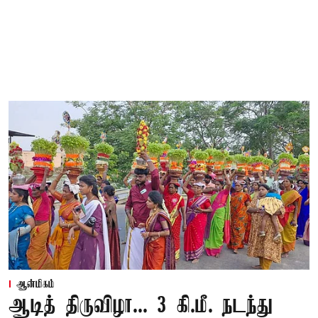
ஆன்மிகம்
ஆடித் திருவிழா... 3 கி.மீ. நடந்து