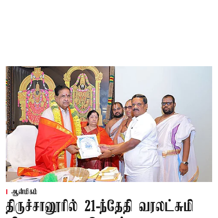
ஆன்மிகம்
திருச்சானூரில் 21-ந்தேதி வரலட்சுமி