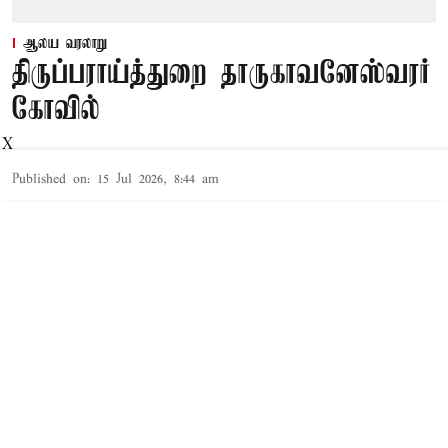
ஆலய வரலாறு
திருப்பராய்த்துறை தாருகாவனேஸ்வரர்
கோவில்
X
Published on
:
15 Jul 2026, 8:44 am
சிவபெருமான் பிச்சாடனர் கோலத்தில் வந்து
முனிவர்களின் செருக்கை அகற்றி அவர்களுக்கு
அருள்புரிந்த அற்புத தலம் தான்
திருப்பராய்த்துறை. இந்த ஆலயம். காவிரி நதிக்கு
தென்கரையில் அமைந்துள்ளது. ஒரு காலத்தில்
பராய் மரங்கள் சூழ்ந்து காணப்பட்டதால் இத்தலம்
பராய்த்துறை (துறை - ஆற்றின் கரையோரம்
உள்ள ஊர்) என்றும், 'தாருகாவனம்' (பராய் மரம்