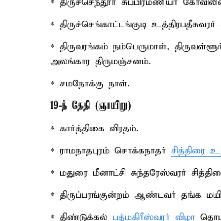
* திருச்செந்தூர் சுப்பிரமணியர் கோவிலி
* திருச்செங்காட்டங்குடி உத்திரபதீசுவரர
* திருவரங்கம் நம்பெருமாள், திருவள்ளூ
அலங்கார திருமஞ்சனம்.
* சமநோக்கு நாள்.
19-ந் தேதி (ஞாயிறு)
* கார்த்திகை விரதம்.
* ராமநாதபுரம் சொக்கநாதர்
சித்திரை உ
* மதுரை மீனாட்சி சுந்தரேஸ்வரர் சித்த
* திருப்பரங்குன்றம் ஆண்டவர் தங்க மய
* திண்டுக்கல்
பத்மகிரீஸ்வரர் விழா
தொடக