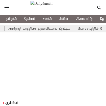
தமிழகம்
தேசியம்
உலகம்
சினிமா
விளையாட்டு
ஜோத
மர்நாத் யாத்திரை தற்காலிகமாக நிறுத்தம்
இமாச்சலத்தில் பேருந்து வி
ஆன்மிகம்