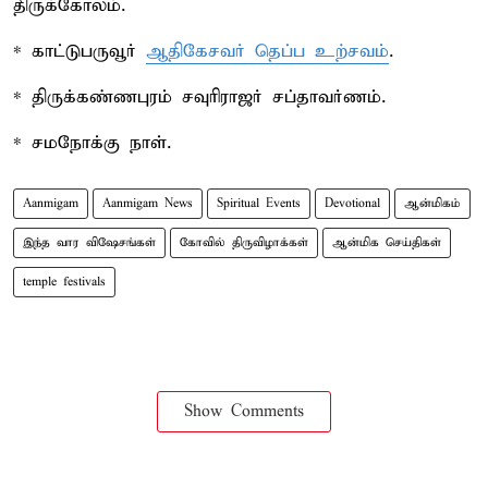
திருக்கோலம்.
* காட்டுபருவூர்
ஆதிகேசவர் தெப்ப உற்சவம்
.
* திருக்கண்ணபுரம் சவுரிராஜர் சப்தாவர்ணம்.
* சமநோக்கு நாள்.
Aanmigam
Aanmigam News
Spiritual Events
Devotional
ஆன்மிகம்
இந்த வார விஷேசங்கள்
கோவில் திருவிழாக்கள்
ஆன்மிக செய்திகள்
temple festivals
Show Comments