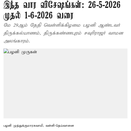
இந்த வார விசேஷங்கள்: 26-5-2026
முதல் 1-6-2026 வரை
மே 29ஆம் தேதி வெள்ளிக்கிழமை பழனி ஆண்டவர்
திருக்கல்யாணம், திருக்கண்ணபுரம் சவுரிராஜர் வாமன
அலங்காரம்.
பழனி முத்துக்குமாரசுவாமி, வள்ளி-தெய்வானை