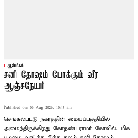
ஆன்மிகம்
சனி தோஷம் போக்கும் வீர
ஆஞ்சநேயர்
Published on
:
06 Aug 2026, 10:43 am
செங்கல்பட்டு நகரத்தின் மையப்பகுதியில்
அமைந்திருக்கிறது கோதண்டராமர் கோவில். மிக
பழமை வாய்ந்த இந்த தலம் சனி தோஷம்