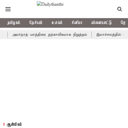
தமிழகம்
தேசியம்
உலகம்
சினிமா
விளையாட்டு
ஜோத
அமர்நாத் யாத்திரை தற்காலிகமாக நிறுத்தம்
இமாச்சலத்தில் பேருந்து 
ஆன்மிகம்