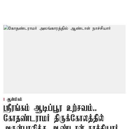
ஆன்மிகம்
ஸ்ரீரங்கம் ஆடிப்பூர உற்சவம்..
கோதண்டராமர் திருக்கோலத்தில்