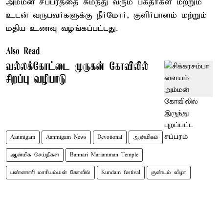
அம்மன் சப்பரத்தை சுமந்து வரும் பக்தர்கள் மற்றும்
உடன் வருபவர்களுக்கு நீர்மோர், குளிர்பானம் மற்றும்
மதிய உணவு வழங்கப்பட்டது.
Also Read
வல்லக்கோட்டை முருகன் கோவிலில்
சிறப்பு வழிபாடு
Aanmigam
Aanmigam News
Devotional
ஆன்மிகம்
ஆன்மிக செய்திகள்
Bannari Mariamman Temple
பண்ணாரி மாரியம்மன் கோவில்
Kundam festival
குண்டம் விழா