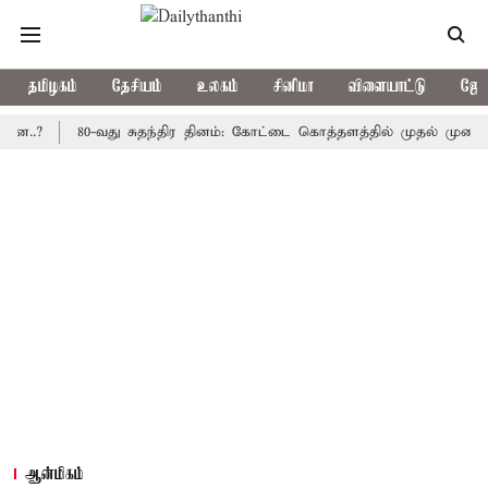
தமிழகம்
தேசியம்
உலகம்
சினிமா
விளையாட்டு
ஜோத
80-வது சுதந்திர தினம்: கோட்டை கொத்தளத்தில் முதல் முறையாக தேச
ஆன்மிகம்