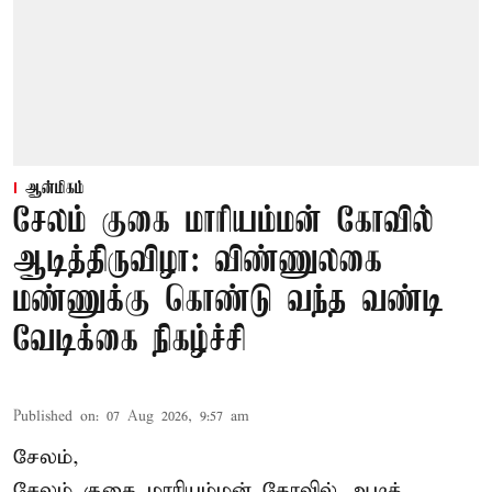
ஆன்மிகம்
சேலம் குகை மாரியம்மன் கோவில்
ஆடித்திருவிழா: விண்ணுலகை
மண்ணுக்கு கொண்டு வந்த வண்டி
வேடிக்கை நிகழ்ச்சி
Published on
:
07 Aug 2026, 9:57 am
சேலம்,
சேலம் குகை மாரியம்மன் கோவில் ஆடித்