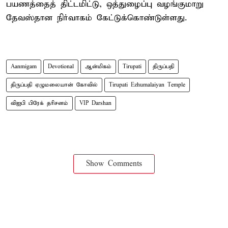
பயணத்தைத் திட்டமிட்டு, ஒத்துழைப்பு வழங்குமாறு
தேவஸ்தான நிர்வாகம் கேட்டுக்கொண்டுள்ளது.
Aanmigam
Devotional
ஆன்மிகம்
Tirupati
திருப்பதி
திருப்பதி ஏழுமலையான் கோவில்
Tirupati Ezhumalaiyan Temple
விஐபி பிரேக் தரிசனம்
VIP Darshan
Show Comments