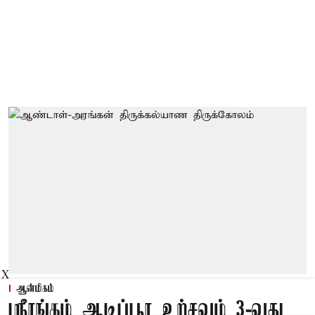
X
ஆன்மிகம்
ஸ்ரீரங்கம் ஆடிப்பூர உற்சவம் 3-வது