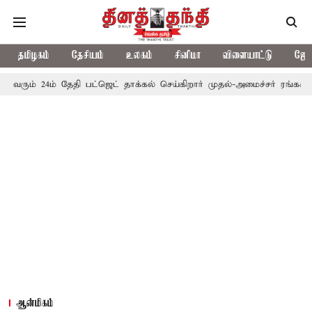
தமிழகம்
தேசியம்
உலகம்
சினிமா
விளையாட்டு
ஜோத
ம் தேதி பட்ஜெட் தாக்கல் செய்கிறார் முதல்-அமைச்சர் ரங்கசாமி
எதிர்
ஆன்மிகம்