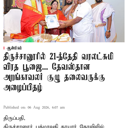
ஆன்மிகம்
திருச்சானூரில் 21-ந்தேதி வரலட்சுமி
விரத பூஜை... தேவஸ்தான
அறங்காவலர் குழு தலைவருக்கு
அழைப்பிதழ்
Published on
:
06 Aug 2026, 6:07 am
திருப்பதி,
திருச்சானூர் பத்மாவதி தாயார் கோவிலில்