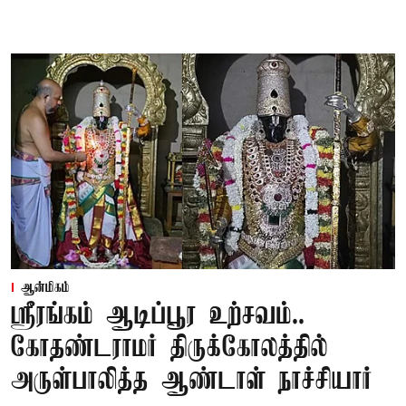
ஆன்மிகம்
ஸ்ரீரங்கம் ஆடிப்பூர உற்சவம்..
கோதண்டராமர் திருக்கோலத்தில்
அருள்பாலித்த ஆண்டாள் நாச்சியார்