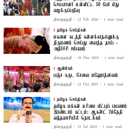
செயலாளர் உள்ளிட்ட 50 பேர் மீது
வழக்குப்பதிவு
தினத்தந்தி
12 Feb 2026
1
min read
தமிழக செய்திகள்
மகளை கடத்தி கள்ளக்காதலனுக்கு
திருமணம் செய்து வைத்த தாய் -
அதிர்ச்சி சம்பவம்
தினத்தந்தி
19 Dec 2025
1
min read
ஆன்மிகம்
பஞ்ச கருட சேவை மஹோத்ஸவம்
தினத்தந்தி
12 Oct 2025
1
min read
தமிழக செய்திகள்
தமிழக மக்கள் உரிமை மீட்புப் பயணம்
இரண்டாம் கட்டம்: ஆகஸ்ட் 7ம்தேதி
வந்தவாசியில் தொடக்கம்
தினத்தந்தி
31 Jul 2025
1
min read