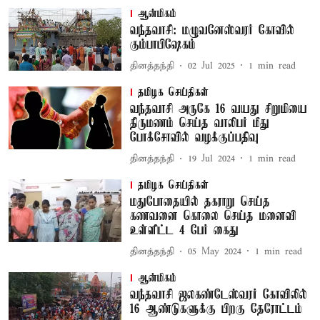
ஆன்மிகம்
வந்தவாசி: மழுவனேஸ்வரர் கோவில்
கும்பாபிஷேகம்
தினத்தந்தி
02 Jul 2025
1
min read
தமிழக செய்திகள்
வந்தவாசி அருகே 16 வயது சிறுமியை
திருமணம் செய்த வாலிபர் மீது
போக்சோவில் வழக்குப்பதிவு
தினத்தந்தி
19 Jul 2024
1
min read
தமிழக செய்திகள்
மதுபோதையில் தகராறு செய்த
கணவனை கொலை செய்த மனைவி
உள்ளிட்ட 4 பேர் கைது
தினத்தந்தி
05 May 2024
1
min read
ஆன்மிகம்
வந்தவாசி ஜலகண்டேஸ்வரர் கோவிலில்
16 ஆண்டுகளுக்கு பிறகு தேரோட்டம்