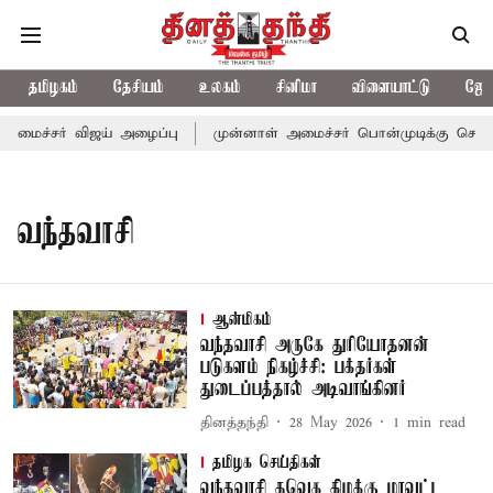
தமிழகம்
தேசியம்
உலகம்
சினிமா
விளையாட்டு
ஜோத
அமைச்சர் விஜய் அழைப்பு
முன்னாள் அமைச்சர் பொன்முடிக்கு சென்னை
வந்தவாசி
ஆன்மிகம்
வந்தவாசி அருகே துரியோதனன்
படுகளம் நிகழ்ச்சி: பக்தர்கள்
துடைப்பத்தால் அடிவாங்கினர்
தினத்தந்தி
28 May 2026
1
min read
தமிழக செய்திகள்
வந்தவாசி தவெக கிழக்கு மாவட்ட