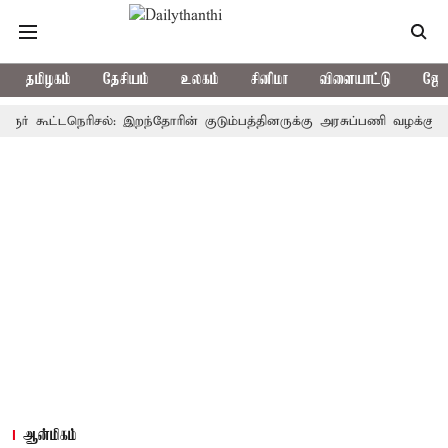
தமிழகம்
தேசியம்
உலகம்
சினிமா
விளையாட்டு
ஜோத
ூட்டநெரிசல்: இறந்தோரின் குடும்பத்தினருக்கு அரசுப்பணி வழக்கு; வரும் 14
ஆன்மிகம்