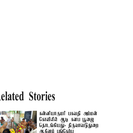
elated Stories
கன்னியாகுமரி பகவதி அம்மன்
கோவிலில் ஆடி களப பூஜை
தொடங்கியது- திருவாவடுதுறை
ஆதீனம் பங்கேற்பு