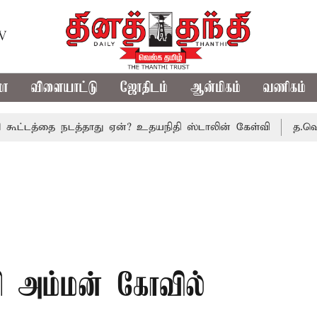
TV
மா
விளையாட்டு
ஜோதிடம்
ஆன்மிகம்
வணிகம்
த்தை நடத்தாது ஏன்? உதயநிதி ஸ்டாலின் கேள்வி
த.வெ.க. அரசி
ி அம்மன் கோவில்