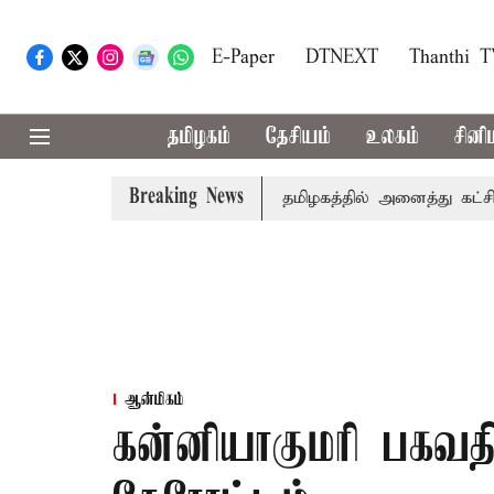
E-Paper
DTNEXT
Thanthi 
தமிழகம்
தேசியம்
உலகம்
சினி
Breaking News
் உரை
காவிரி விவகாரம்: தமிழகத்தில் அனைத்து கட்சி கூட்ட
ஆன்மிகம்
கன்னியாகுமரி பகவத