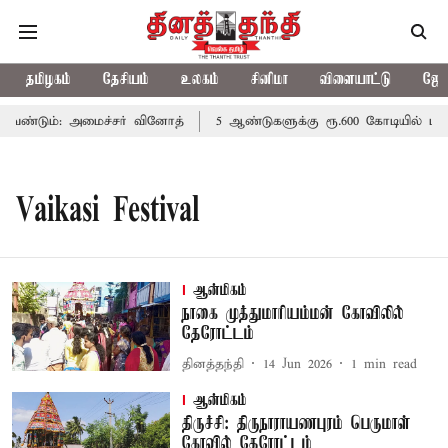
தமிழகம்
தேசியம்
உலகம்
சினிமா
விளையாட்டு
ஜோத
ண்டும்: அமைச்சர் வினோத்
5 ஆண்டுகளுக்கு ரூ.600 கோடியில் மண்வ
Vaikasi Festival
ஆன்மிகம்
நாகை முத்துமாரியம்மன் கோவிலில்
தேரோட்டம்
தினத்தந்தி
14 Jun 2026
1
min read
ஆன்மிகம்
திருச்சி: திருநாராயணபுரம் பெருமாள்
கோவில் தேரோட்டம்