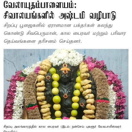
வேலாயுதம்பாளையம்:
சிவாலயங்களில் அஷ்டமி வழிபாடு
சிறப்பு பூஜைகளில் ஏராளமான பக்தர்கள் கலந்து
கொண்டு சிவபெருமான், கால பைரவர் மற்றும் பரிவார
தெய்வங்களை தரிசனம் செய்தனர்.
சிறப்பு அலங்காரத்தில் கால பைரவர் (இடம்: நன்செய் புகளூர் மேகபாலீஸ்வரர்
கோவில்)