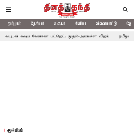
தமிழகம்
தேசியம்
உலகம்
சினிமா
விளையாட்டு
ஜோத
ிய வேளாண் பட்ஜெட்: முதல்-அமைச்சர் விஜய்
தமிழக அரசியலில் பர
ஆன்மிகம்