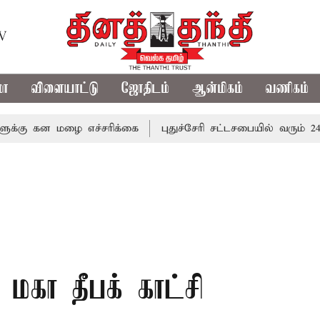
TV
மா
விளையாட்டு
ஜோதிடம்
ஆன்மிகம்
வணிகம்
ன மழை எச்சரிக்கை
புதுச்சேரி சட்டசபையில் வரும் 24ம் தேதி 
கா தீபக் காட்சி