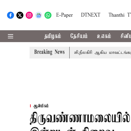
E-Paper
DTNEXT
Thanthi 
தமிழகம்
தேசியம்
உலகம்
சினி
Breaking News
் சங்கீதா
கோவை, தேனி,நீலகிரி ஆகிய மாவட்டங்களுக்கு க
ஆன்மிகம்
திருவண்ணாமலையில் ம