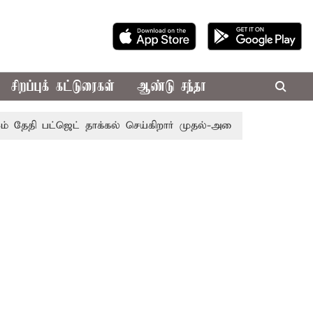
சிறப்புக் கட்டுரைகள்
ஆண்டு சந்தா
பட்ஜெட் தாக்கல் செய்கிறார் முதல்-அமைச்சர் ரங்கசாமி
எதிர்க