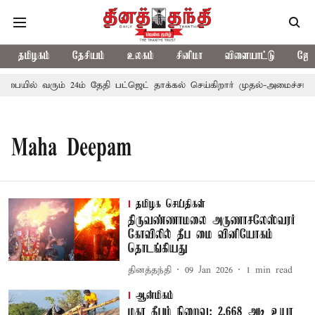
தமிழகம்
தேசியம்
உலகம்
சினிமா
விளையாட்டு
ஜோத
டசபையில் வரும் 24ம் தேதி பட்ஜெட் தாக்கல் செய்கிறார் முதல்-அமைச்சர் ரங
Maha Deepam
தமிழக செய்திகள்
திருவண்ணாமலை அருணாசலேஸ்வரர்
கோவிலில் தீப மை வினியோகம்
தொடங்கியது
தினத்தந்தி
09 Jan 2026
1
min read
ஆன்மிகம்
மகா தீபம் நிறைவு: 2,668 அடி உயர