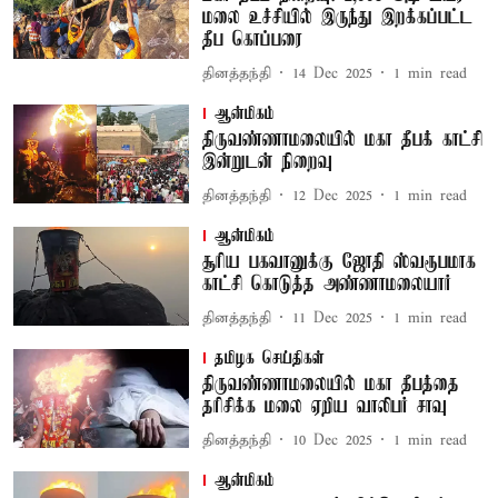
மலை உச்சியில் இருந்து இறக்கப்பட்ட
தீப கொப்பரை
தினத்தந்தி
14 Dec 2025
1
min read
ஆன்மிகம்
திருவண்ணாமலையில் மகா தீபக் காட்சி
இன்றுடன் நிறைவு
தினத்தந்தி
12 Dec 2025
1
min read
ஆன்மிகம்
சூரிய பகவானுக்கு ஜோதி ஸ்வரூபமாக
காட்சி கொடுத்த அண்ணாமலையார்
தினத்தந்தி
11 Dec 2025
1
min read
தமிழக செய்திகள்
திருவண்ணாமலையில் மகா தீபத்தை
தரிசிக்க மலை ஏறிய வாலிபர் சாவு
தினத்தந்தி
10 Dec 2025
1
min read
ஆன்மிகம்