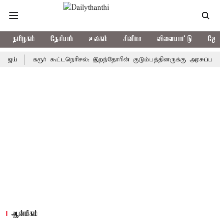
தமிழகம்
தேசியம்
உலகம்
சினிமா
விளையாட்டு
ஜோத
கரூர் கூட்டநெரிசல்: இறந்தோரின் குடும்பத்தினருக்கு அரசுப்பணி வழக்க
ஆன்மிகம்