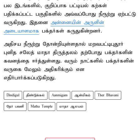
பல இடங்களில், குறிப்பாக பட்டியல் கற்கள்
பதிக்கப்பட்ட பகுதிகளில் அவ்வப்போது நீரூற்று ஏற்பட்டு
வருகிறது. இதனை
அன்னையின் அருளின்
அடையாளமாக
பக்தர்கள் கருதுகின்றனர்.
அதிசய நீரூற்று தோன்றியுள்ளதால் மறவபட்டிபுதூர்
புனித சலேத் மாதா திருத்தலம் தற்போது பக்தர்களின்
கவனத்தை ஈர்த்துள்ளது. வரும் நாட்களில் பக்தர்களின்
வருகை மேலும் அதிகரிக்கும் என
எதிர்பார்க்கப்படுகிறது.
Dindigul
திண்டுக்கல்
Aanmigam
ஆன்மிகம்
Ther Bhavani
தேர் பவனி
Matha Temple
மாதா ஆலயம்