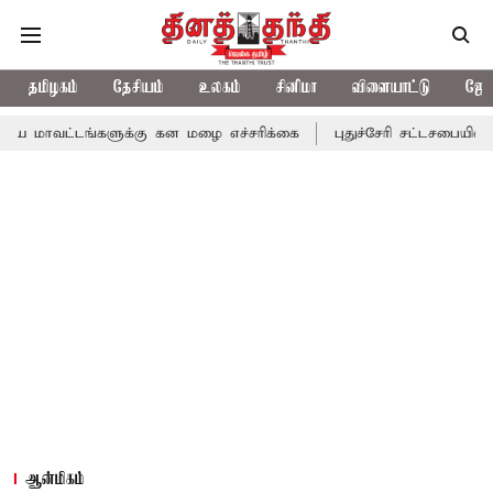
தமிழகம்
தேசியம்
உலகம்
சினிமா
விளையாட்டு
ஜோத
்களுக்கு கன மழை எச்சரிக்கை
புதுச்சேரி சட்டசபையில் வரும் 24ம் 
ஆன்மிகம்