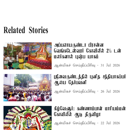
Related Stories
அப்பலாயகுண்டா பிரசன்ன
வெங்கடேஸ்வரர் கோவிலில் 2½ டன்
மலர்களால் புஷ்ப யாகம்
ஆன்மிகச் செய்திப்பிரிவு
31 Jul 2026
ஸ்ரீவைகுண்டத்தில் புனித சந்தியாகப்பர்
ஆலய தேர்பவனி
ஆன்மிகச் செய்திப்பிரிவு
26 Jul 2026
கீழ்வேளூர்: கண்ணாம்பாள் மாரியம்மன்
கோவிலில் ஆடி திருவிழா
ஆன்மிகச் செய்திப்பிரிவு
22 Jul 2026