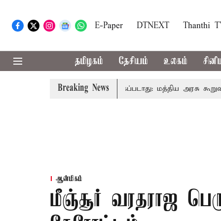
E-Paper
DTNEXT
Thanthi 
தமிழகம்
தேசியம்
உலகம்
சினி
Breaking News
அனைவரிடமும் கட்டணம் வசூலிக்கப்படாது: மத்திய அரசு கூறுவதென்
ஆன்மிகம்
மீஞ்சூர் வரதராஜ பெ