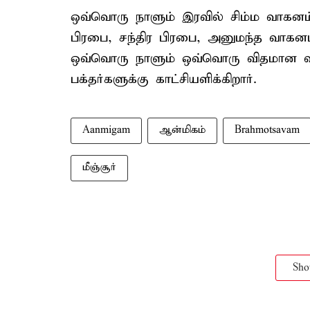
ஒவ்வொரு நாளும் இரவில் சிம்ம வாகனம
பிரபை, சந்திர பிரபை, அனுமந்த வாக
ஒவ்வொரு நாளும் ஒவ்வொரு விதமான வா
பக்தர்களுக்கு காட்சியளிக்கிறார்.
Aanmigam
ஆன்மிகம்
Brahmotsavam
மீஞ்சூர்
Sh