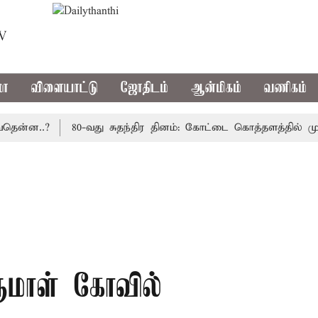
TV
மா
விளையாட்டு
ஜோதிடம்
ஆன்மிகம்
வணிகம்
ன..?
80-வது சுதந்திர தினம்: கோட்டை கொத்தளத்தில் முதல் 
ருமாள் கோவில்