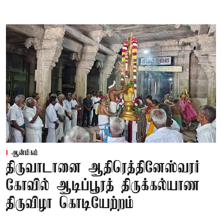
ஆன்மிகம்
திருவாடானை ஆதிரெத்தினேஸ்வரர்
கோவில் ஆடிப்பூரத் திருக்கல்யாண
திருவிழா கொடியேற்றம்