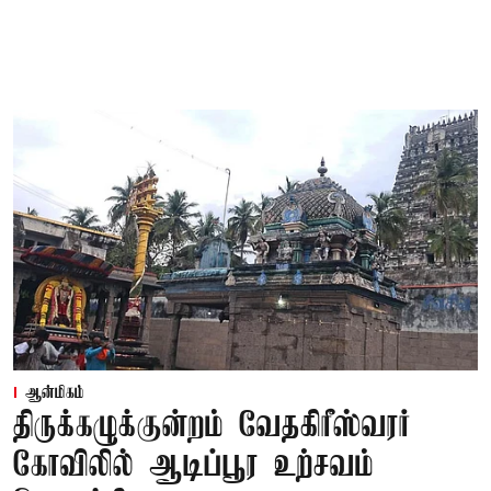
ஆன்மிகம்
திருக்கழுக்குன்றம் வேதகிரீஸ்வரர்
கோவிலில் ஆடிப்பூர உற்சவம்