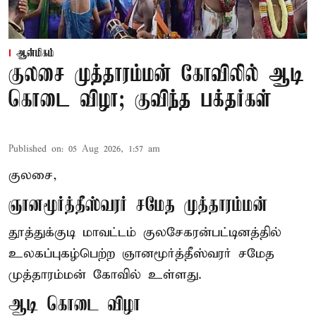
ஆன்மிகம்
குலசை முத்தாரம்மன் கோவிலில் ஆடி
கொடை விழா; குவிந்த பக்தர்கள்
Published on
:
05 Aug 2026, 1:57 am
குலசை,
ஞானமூர்த்தீஸ்வரர் சமேத முத்தாரம்மன்
தூத்துக்குடி மாவட்டம் குலசேகரன்பட்டினத்தில்
உலகப்புகழ்பெற்ற ஞானமூர்த்தீஸ்வரர் சமேத
முத்தாரம்மன்
கோவில் உள்ளது.
ஆடி கொடை விழா