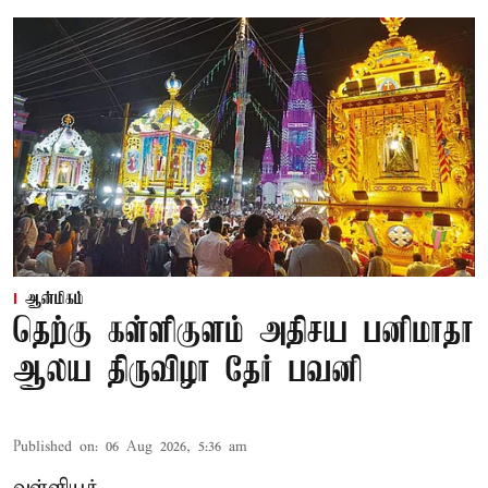
ஆன்மிகம்
தெற்கு கள்ளிகுளம் அதிசய பனிமாதா
ஆலய திருவிழா தேர் பவனி
Published on
:
06 Aug 2026, 5:36 am
வள்ளியூர்,