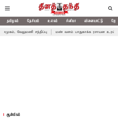
தமிழகம்
தேசியம்
உலகம்
சினிமா
விளையாட்டு
ஜோத
லுமணி சந்திப்பு
மண் வளம் பாதுகாக்க ரசாயன உரம் பயன்பாட்டை த
ஆன்மிகம்