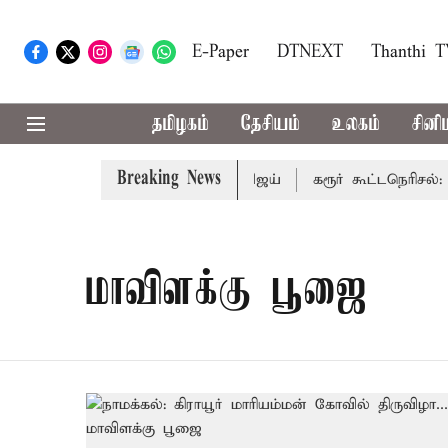
E-Paper
DTNEXT
Thanthi 
தமிழகம்
தேசியம்
உலகம்
சினி
Breaking News
றை பாதிக்கும்: முதல்-அமைச்சர் விஜய்
கரூர் கூட்டநெரிசல்: இ
மாவிளக்கு பூஜை