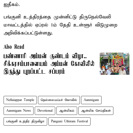
ஐதீகம்.
பங்குனி உத்திரத்தை முன்னிட்டு திருநெல்வேலி
மாவட்டத்தில் ஏப்ரல் 1ம் தேதி உள்ளூர் விடுமுறை
அறிவிக்கப்பட்டுள்ளது.
Also Read
பண்ணாரி அம்மன் குண்டம் விழா..
சிக்கரசம்பாளையம் அம்மன் கோவிலில்
இருந்து புறப்பட்ட சப்பரம்
Nellaiappar Temple
நெல்லையப்பர் கோவில்
Aanmigam
Aanmigam News
Devotional
ஆன்மிகம்
ஆன்மிக செய்திகள்
பங்குனி உத்திர திருவிழா
Panguni Uthiram Festival