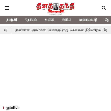
தமிழகம்
தேசியம்
உலகம்
சினிமா
விளையாட்டு
ஜோத
ன்னாள் அமைச்சர் பொன்முடிக்கு சென்னை நீதிமன்றம் பிடிவாராண்ட்
ஆன்மிகம்