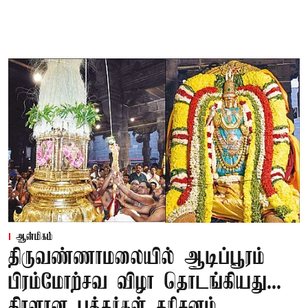
ஆன்மிகம்
திருவண்ணாமலையில் ஆடிப்பூரம்
பிரம்மோற்சவ விழா தொடங்கியது...
திரளான பக்தர்கள் தரிசனம்