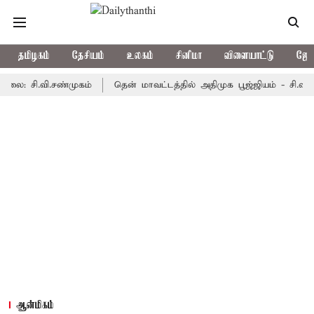
தமிழகம்
தேசியம்
உலகம்
சினிமா
விளையாட்டு
ஜோத
ி.வி.சண்முகம்
தென் மாவட்டத்தில் அதிமுக பூஜ்ஜியம் - சி.வி.சண்முக
ஆன்மிகம்