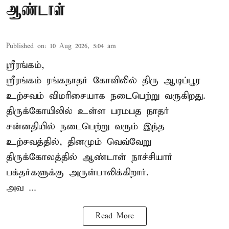
ஆண்டாள்
Published on
:
10 Aug 2026, 5:04 am
ஸ்ரீரங்கம்,
ஸ்ரீரங்கம் ரங்கநாதர் கோவிலில் திரு
ஆடிப்பூர
உற்சவம்
விமரிசையாக நடைபெற்று வருகிறது.
திருக்கோயிலில் உள்ள பரமபத நாதர்
சன்னதியில் நடைபெற்று வரும் இந்த
உற்சவத்தில், தினமும் வெவ்வேறு
திருக்கோலத்தில்
ஆண்டாள் நாச்சியார்
பக்தர்களுக்கு அருள்பாலிக்கிறார்.
அவ ...
Read More