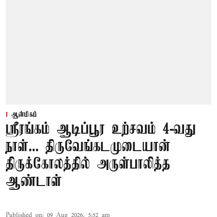
ஆன்மிகம்
ஸ்ரீரங்கம் ஆடிப்பூர உற்சவம் 4-வது
நாள்... திருவேங்கடமுடையான்
திருக்கோலத்தில் அருள்பாலித்த
ஆண்டாள்
Published on
:
09 Aug 2026, 5:52 am