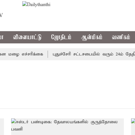
TV
மா
விளையாட்டு
ஜோதிடம்
ஆன்மிகம்
வணிகம்
 மழை எச்சரிக்கை
புதுச்சேரி சட்டசபையில் வரும் 24ம் தேதி ப