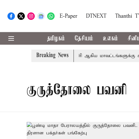
E-Paper
DTNEXT
Thanthi 
தமிழகம்
தேசியம்
உலகம்
சினி
Breaking News
 சங்கீதா
கோவை, தேனி,நீலகிரி ஆகிய மாவட்டங்களுக்கு கன
குருத்தோலை பவனி