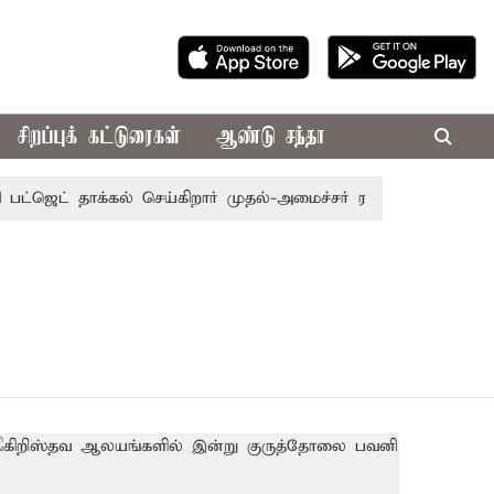
சிறப்புக் கட்டுரைகள்
ஆண்டு சந்தா
ட்ஜெட் தாக்கல் செய்கிறார் முதல்-அமைச்சர் ரங்கசாமி
எதிர்க்