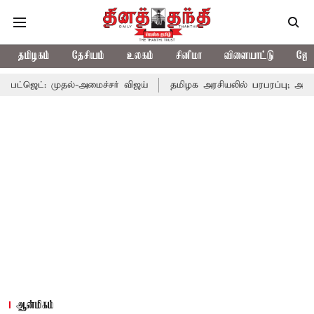
தமிழகம்
தேசியம்
உலகம்
சினிமா
விளையாட்டு
ஜோத
தல்-அமைச்சர் விஜய்
தமிழக அரசியலில் பரபரப்பு; அமைச்சர் ஆனந்த்
ஆன்மிகம்