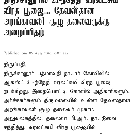
திருச்சானூரில் 21-ந்தேதி வரலட்சுமி
விரத பூஜை... தேவஸ்தான
அறங்காவலர் குழு தலைவருக்கு
அழைப்பிதழ்
Published on
:
06 Aug 2026, 6:07 am
திருப்பதி,
திருச்சானூர் பத்மாவதி தாயார் கோவிலில்
ஆகஸ்ட் 21-ந்தேதி வரலட்சுமி விரத பூஜை
நடக்கிறது. இதையொட்டி, கோவில் அதிகாரிகளும்,
அர்ச்சகர்களும் திருமலையில் உள்ள தேவஸ்தான
அறங்காவலர் குழு தலைவர் முகாம்
அலுவலகத்தில், தலைவர் பி.ஆர். நாயுடுவை
சந்தித்து, வரலட்சுமி விரத பூஜையில்