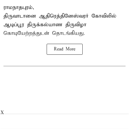
ராமநாதபுரம்,
திருவாடானை ஆதிரெத்தினேஸ்வரர் கோவிலில்
ஆடிப்பூர திருக்கல்யாண திருவிழா
கொடியேற்றத்துடன் தொடங்கியது.
Read More
X