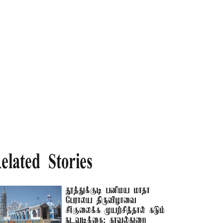
elated Stories
தூத்துக்குடி பனிமய மாதா
பேராலய திருவிழாவை
சீர்குலைக்க முயற்சித்தால் கடும்
நடவடிக்கை: காவல்துறை