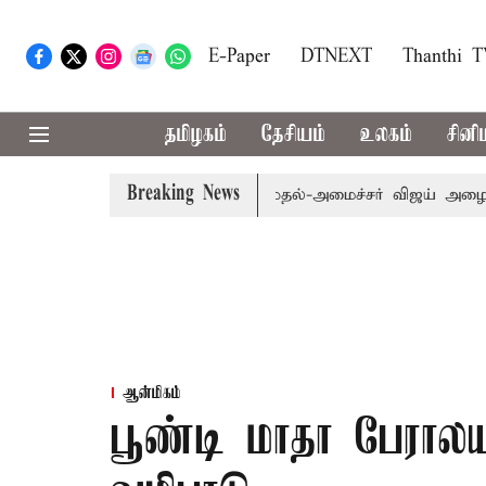
E-Paper
DTNEXT
Thanthi 
தமிழகம்
தேசியம்
உலகம்
சினி
Breaking News
.பி.க்கள் கூட்டத்துக்கு முதல்-அமைச்சர் விஜய் அழைப்பு
மு
ஆன்மிகம்
பூண்டி மாதா பேராலய