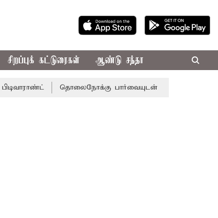
சிறப்புக் கட்டுரைகள்
ஆண்டு சந்தா
்ட்
தொலைநோக்கு பார்வையுடன் கூடிய வேளாண் பட்ஜெட்: மு