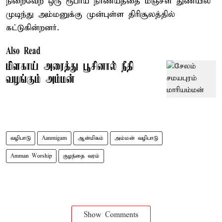
நிறைவேற ஒரு ரூபாய் நாணயத்தை மஞ்சள் துணியில்
முடிந்து அம்மனுக்கு முன்புள்ள திரிசூலத்தில்
கட்டுகின்றனர்.
Also Read
மிளகாய் அரைத்து பூசினால் நீதி
வழங்கும் அம்மன்
வழிபாடு
Aanmigam
ஆன்மிகம்
அம்மன் வழிபாடு
Amman Worship
குழந்தை வரம்
Show Comments