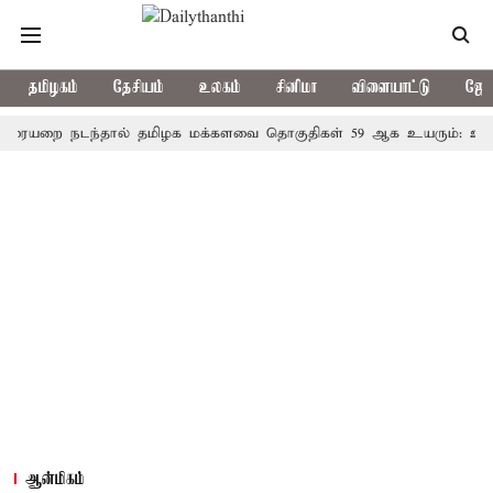
தமிழகம்
தேசியம்
உலகம்
சினிமா
விளையாட்டு
ஜோத
ை நடந்தால் தமிழக மக்களவை தொகுதிகள் 59 ஆக உயரும்: உத்தேச ப
ஆன்மிகம்