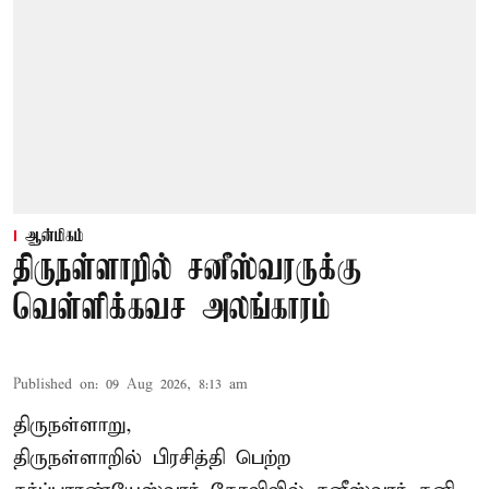
ஆன்மிகம்
திருநள்ளாறில் சனீஸ்வரருக்கு
வெள்ளிக்கவச அலங்காரம்
Published on
:
09 Aug 2026, 8:13 am
திருநள்ளாறு,
திருநள்ளாறில் பிரசித்தி பெற்ற