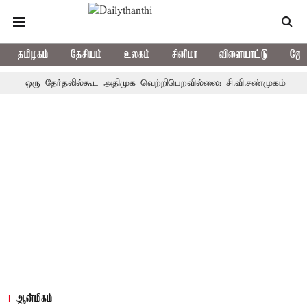
தமிழகம்
தேசியம்
உலகம்
சினிமா
விளையாட்டு
ஜோத
ஒரு தேர்தலில்கூட அதிமுக வெற்றிபெறவில்லை: சி.வி.சண்முகம்
தென் 
ஆன்மிகம்