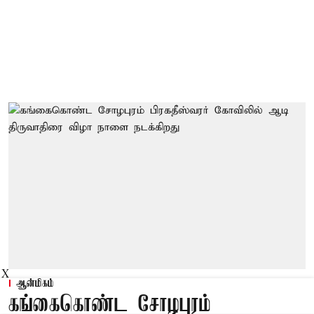
X
ஆன்மிகம்
கங்கைகொண்ட சோழபுரம்