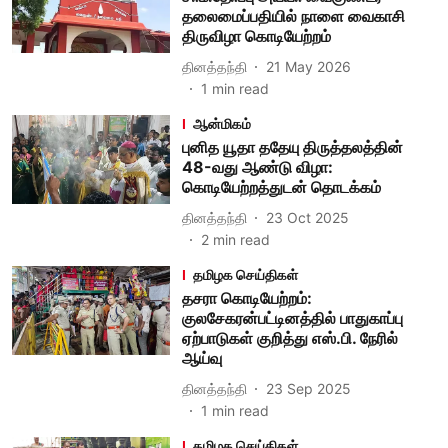
தலைமைப்பதியில் நாளை வைகாசி
திருவிழா கொடியேற்றம்
தினத்தந்தி
21 May 2026
1
min read
ஆன்மிகம்
புனித யூதா ததேயு திருத்தலத்தின்
48-வது ஆண்டு விழா:
கொடியேற்றத்துடன் தொடக்கம்
தினத்தந்தி
23 Oct 2025
2
min read
தமிழக செய்திகள்
தசரா கொடியேற்றம்:
குலசேகரன்பட்டினத்தில் பாதுகாப்பு
ஏற்பாடுகள் குறித்து எஸ்.பி. நேரில்
ஆய்வு
தினத்தந்தி
23 Sep 2025
1
min read
தமிழக செய்திகள்