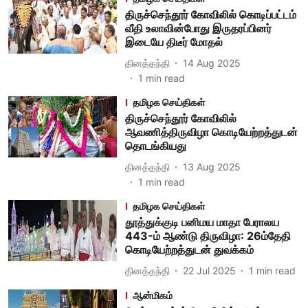
திருச்செந்தூர் கோவிலில் கொடிப்பட்டம்
வீதி உலாவின்போது இருதரப்பினர்
இடையே திடீர் மோதல்
தினத்தந்தி
14 Aug 2025
1
min read
தமிழக செய்திகள்
திருச்செந்தூர் கோவிலில்
ஆவணித்திருவிழா கொடியேற்றத்துடன்
தொடங்கியது
தினத்தந்தி
13 Aug 2025
1
min read
தமிழக செய்திகள்
தூத்துக்குடி பனிமய மாதா பேராலய
443-ம் ஆண்டு திருவிழா: 26ம்தேதி
கொடியேற்றத்துடன் துவக்கம்
தினத்தந்தி
22 Jul 2025
1
min read
ஆன்மிகம்