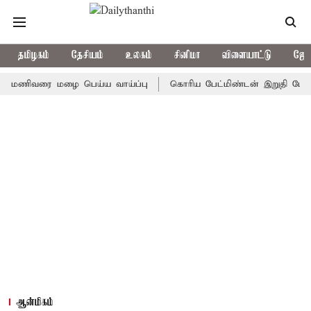
தமிழகம்
தேசியம்
உலகம்
சினிமா
விளையாட்டு
ஜோத
ிவரை மழை பெய்ய வாய்ப்பு
கொரிய பேட்மிண்டன் இறுதி போட்டி; இந்
ஆன்மிகம்