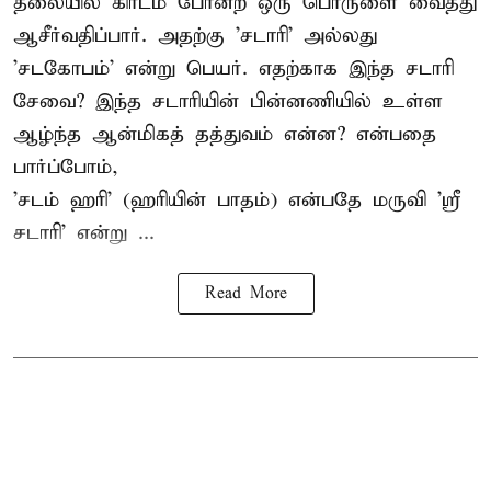
தலையில் கிரீடம் போன்ற ஒரு பொருளை வைத்து
ஆசீர்வதிப்பார். அதற்கு 'சடாரி' அல்லது
'சடகோபம்' என்று பெயர். எதற்காக இந்த சடாரி
சேவை? இந்த சடாரியின் பின்னணியில் உள்ள
ஆழ்ந்த ஆன்மிகத் தத்துவம் என்ன? என்பதை
பார்ப்போம்,
'சடம் ஹரி' (ஹரியின் பாதம்) என்பதே மருவி 'ஸ்ரீ
சடாரி' என்று ...
Read More