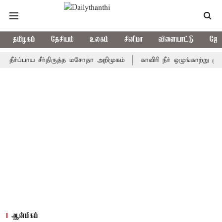
தமிழகம்
தேசியம்
உலகம்
சினிமா
விளையாட்டு
ஜோத
்பாய சீர்திருத்த மசோதா அறிமுகம்
காவிரி நீர் ஒழுங்காற்று குழு நாள
ஆன்மிகம்