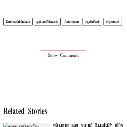
Kumbabhishekam
கும்பாபிஷேகம்
Aanmigam
ஆன்மிகம்
சிறுவாபுரி
Show Comments
Related Stories
சங்கரநாராயண சுவாமி கோவிலில் 1008