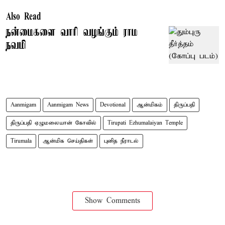
Also Read
நன்மைகளை வாரி வழங்கும் ராம
நவமி
Aanmigam
Aanmigam News
Devotional
ஆன்மிகம்
திருப்பதி
திருப்பதி ஏழுமலையான் கோவில்
Tirupati Ezhumalaiyan Temple
Tirumala
ஆன்மிக செய்திகள்
புனித நீராடல்
Show Comments