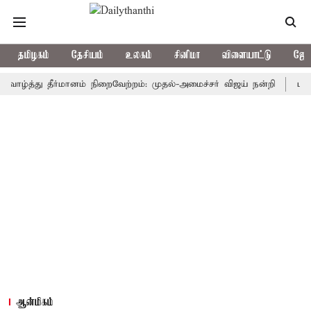
தமிழகம்
தேசியம்
உலகம்
சினிமா
விளையாட்டு
ஜோத
த்து தீர்மானம் நிறைவேற்றம்: முதல்-அமைச்சர் விஜய் நன்றி
மக்களவையில
ஆன்மிகம்