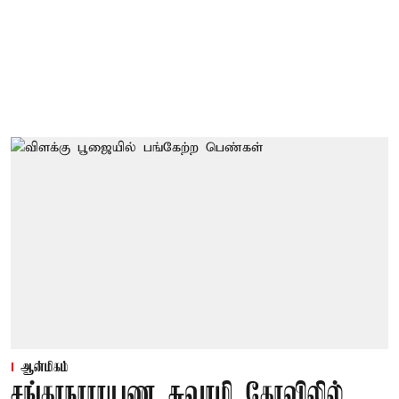
ஆன்மிகம்
சங்கரநாராயண சுவாமி கோவிலில்