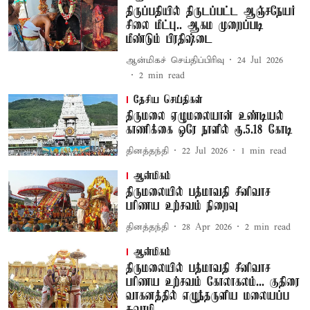
திருப்பதியில் திருடப்பட்ட ஆஞ்சநேயர்
சிலை மீட்பு.. ஆகம முறைப்படி
மீண்டும் பிரதிஷ்டை
ஆன்மிகச் செய்திப்பிரிவு
24 Jul 2026
2
min read
தேசிய செய்திகள்
திருமலை ஏழுமலையான் உண்டியல்
காணிக்கை ஒரே நாளில் ரூ.5.18 கோடி
தினத்தந்தி
22 Jul 2026
1
min read
ஆன்மிகம்
திருமலையில் பத்மாவதி சீனிவாச
பரிணய உற்சவம் நிறைவு
தினத்தந்தி
28 Apr 2026
2
min read
ஆன்மிகம்
திருமலையில் பத்மாவதி சீனிவாச
பரிணய உற்சவம் கோலாகலம்... குதிரை
வாகனத்தில் எழுந்தருளிய மலையப்ப