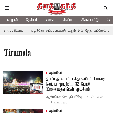
தமிழகம்
தேசியம்
உலகம்
சினிமா
விளையாட்டு
ஜோத
 எச்சரிக்கை
புதுச்சேரி சட்டசபையில் வரும் 24ம் தேதி பட்ஜெட் தாக்
Tirumala
ஆன்மிகம்
திருப்பதி வரும் பக்தர்களிடம் மோசடி
செய்ய முயற்சி... 32 போலி
இணையதளங்கள் முடக்கம்
ஆன்மிகச் செய்திப்பிரிவு
31 Jul 2026
1
min read
ஆன்மிகம்