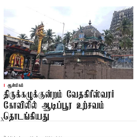
ஆன்மிகம்
திருக்கழுக்குன்றம் வேதகிரீஸ்வரர்
கோவிலில் ஆடிப்பூர உற்சவம்
தொடங்கியது
X