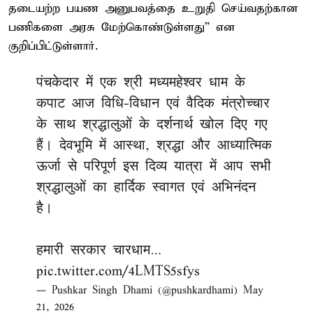
தடையற்ற பயண அனுபவத்தை உறுதி செய்வதற்கான
பணிகளை அரசு மேற்கொண்டுள்ளது” என
குறிப்பிட்டுள்ளார்.
पंचकेदार में एक श्री मध्यमहेश्वर धाम के
कपाट आज विधि-विधान एवं वैदिक मंत्रोच्चार
के साथ श्रद्धालुओं के दर्शनार्थ खोल दिए गए
हैं। देवभूमि में आस्था, श्रद्धा और आध्यात्मिक
ऊर्जा से परिपूर्ण इस दिव्य यात्रा में आप सभी
श्रद्धालुओं का हार्दिक स्वागत एवं अभिनंदन
है।
हमारी सरकार चारधाम…
pic.twitter.com/4LMTS5sfys
— Pushkar Singh Dhami (@pushkardhami)
May
21, 2026