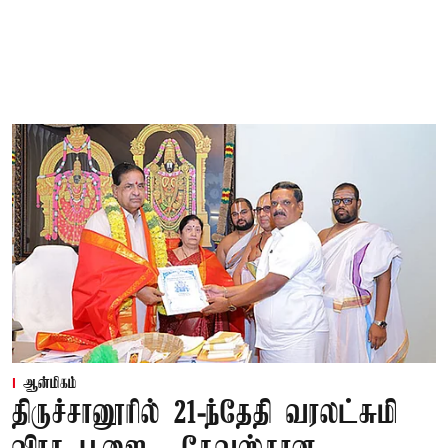
ஆன்மிகம்
திருச்சானூரில் 21-ந்தேதி வரலட்சுமி