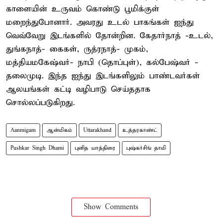
காளையின் உருவம் கொண்டு பூமிக்குள்
மறைந்துபோனார். அவரது உடல் பாகங்கள் ஐந்து
வெவ்வேறு இடங்களில் தோன்றின. கேதார்நாத் -உடல்,
துங்கநாத்- கைகள், ருத்ரநாத்- முகம்,
மத்தியமகேஷ்வர்- நாபி (தொப்புள்), கல்பேஷ்வர் -
தலைமுடி. இந்த ஐந்து இடங்களிலும் பாண்டவர்கள்
ஆலயங்கள் கட்டி வழிபாடு செய்ததாக
சொல்லப்படுகிறது.
Aanmigam
ஆன்மிகம்
Uttarakhand
உத்தரகாண்ட்
Pushkar Singh Dhami
புனித யாத்திரை
புஷ்கர்சிங் தாமி
Show Comments