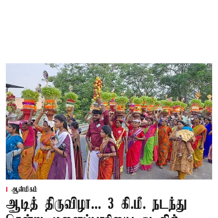
ஆன்மிகம்
ஆடித் திருவிழா... 3 கி.மீ. நடந்து