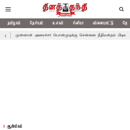
தமிழகம்
தேசியம்
உலகம்
சினிமா
விளையாட்டு
ஜோத
ன்னாள் அமைச்சர் பொன்முடிக்கு சென்னை நீதிமன்றம் பிடிவாராண்ட்
ஆன்மிகம்