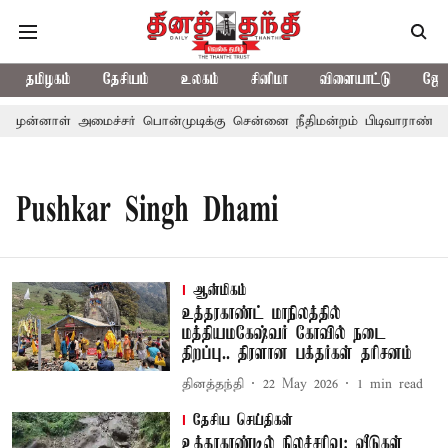
தமிழகம்
தேசியம்
உலகம்
சினிமா
விளையாட்டு
ஜோத
முன்னாள் அமைச்சர் பொன்முடிக்கு சென்னை நீதிமன்றம் பிடிவாராண்ட்
Pushkar Singh Dhami
ஆன்மிகம்
உத்தரகாண்ட் மாநிலத்தில்
மத்தியமகேஷ்வர் கோவில் நடை
திறப்பு.. திரளான பக்தர்கள் தரிசனம்
தினத்தந்தி
22 May 2026
1
min read
தேசிய செய்திகள்
உத்தரகாண்டில் நிலச்சரிவு: வீடுகள்