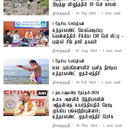
இடிந்து விழுந்ததில் 10 பேர் மாயம்
தினத்தந்தி
18 Sep 2025
1
min read
தேசிய செய்திகள்
உத்தரகாண்ட் மேகவெடிப்பு:
வெள்ளத்தில் சிக்கிய 130 பேர் மீட்பு -
புஷ்கர் சிங் தாமி தகவல்
தினத்தந்தி
05 Aug 2025
1
min read
தேசிய செய்திகள்
மகா கும்பமேளாவில் புனித நீராடிய
உத்தரகாண்ட் முதல்-மந்திரி
தினத்தந்தி
10 Feb 2025
1
min read
நாடாளுமன்ற தேர்தல்-2024
உலக அளவில் இந்தியாவின்
அந்தஸ்தை உயர்த்தியதில் மோடி
முக்கிய பங்காற்றியுள்ளார்;
உத்தரகாண்ட் முதல்-மந்திரி பேச்சு
தினத்தந்தி
19 May 2024
1
min read