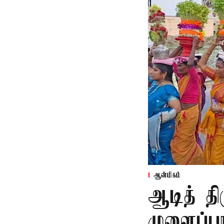
ஆன்மிகம்
ஆடித் திர
முளைப்பா