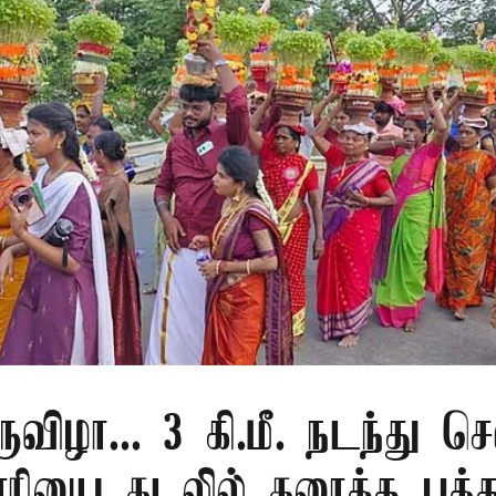
ுவிழா... 3 கி.மீ. நடந்து செ
ரியை கடலில் கரைத்த பக்த